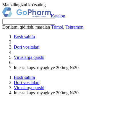
Manzilingizni ko'rsating
Katalog
Dorilarni qidirish, masalan
Trimol
,
Tsitramon
Bosh sahifa
Dori vositalari
Viruslarga qarshi
Injesta kaps. myagkiye 200mg №20
Bosh sahifa
Dori vositalari
Viruslarga qarshi
Injesta kaps. myagkiye 200mg №20