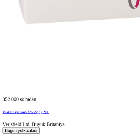
352 000 so'mdan
Vasklor gel vag. 8% 22,5g №1
Verisfield Ltd, Buyuk Britaniya
Bugun yetkaziladi