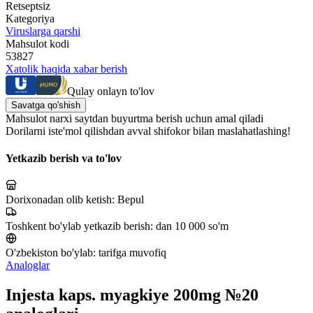
Retseptsiz
Kategoriya
Viruslarga qarshi
Mahsulot kodi
53827
Xatolik haqida xabar berish
Qulay onlayn to'lov
Savatga qo'shish
Mahsulot narxi saytdan buyurtma berish uchun amal qiladi
Dorilarni iste'mol qilishdan avval shifokor bilan maslahatlashing!
Yetkazib berish va to'lov
Dorixonadan olib ketish:
Bepul
Toshkent bo'ylab yetkazib berish:
dan 10 000 so'm
O'zbekiston bo'ylab:
tarifga muvofiq
Analoglar
Injesta kaps. myagkiye 200mg №20