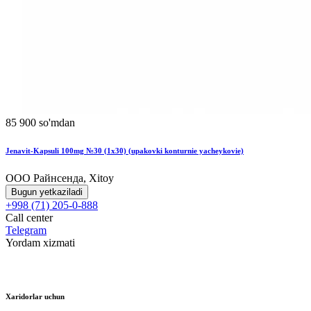
85 900 so'mdan
Jenavit-Kapsuli 100mg №30 (1x30) (upakovki konturnie yacheykovie)
ООО Райнсенда, Xitoy
Bugun yetkaziladi
+998 (71) 205-0-888
Call center
Telegram
Yordam xizmati
Xaridorlar uchun