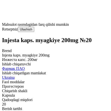
Mahsulot rasmdagidan farq qilishi mumkin
Retseptsiz
Ulashish
Injesta kaps. myagkiye 200mg №20
Brend
Injesta kaps. myagkiye 200mg
Инжеста капс. 200мг
Ishlab chiqaruvchi
Фармак ПАО
Ishlab chiqarilgan mamlakat
Ukraina
Faol moddalar
Прогестерон
Chiqarish shakli
Kapsula
Qadoqdagi miqdori
20
Berish tartibi