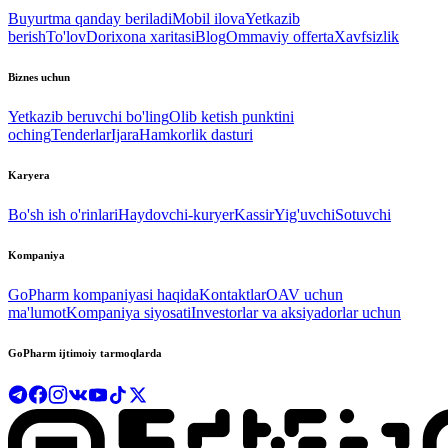
Buyurtma qanday beriladi
Mobil ilova
Yetkazib
berish
To'lov
Dorixona xaritasi
Blog
Ommaviy offerta
Xavfsizlik
Biznes uchun
Yetkazib beruvchi bo'ling
Olib ketish punktini
oching
Tenderlar
Ijara
Hamkorlik dasturi
Karyera
Bo'sh ish o'rinlari
Haydovchi-kuryer
Kassir
Yig'uvchi
Sotuvchi
Kompaniya
GoPharm kompaniyasi haqida
Kontaktlar
OAV uchun
ma'lumot
Kompaniya siyosati
Investorlar va aksiyadorlar uchun
GoPharm ijtimoiy tarmoqlarda