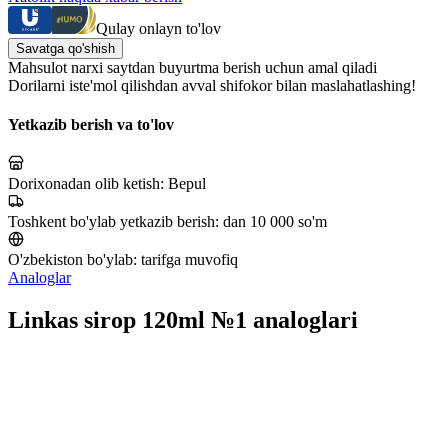
Qulay onlayn to'lov
Savatga qo'shish
Mahsulot narxi saytdan buyurtma berish uchun amal qiladi
Dorilarni iste'mol qilishdan avval shifokor bilan maslahatlashing!
Yetkazib berish va to'lov
Dorixonadan olib ketish:
Bepul
Toshkent bo'ylab yetkazib berish:
dan 10 000 so'm
O'zbekiston bo'ylab:
tarifga muvofiq
Analoglar
Linkas sirop 120ml №1 analoglari