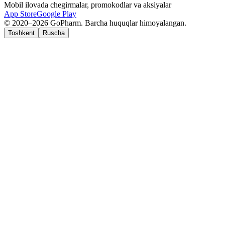
Mobil ilovada chegirmalar, promokodlar va aksiyalar
App Store
Google Play
© 2020–2026 GoPharm. Barcha huquqlar himoyalangan.
Toshkent
Ruscha