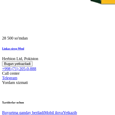
28 500 so'mdan
Linkas sirop 90ml
Herbion Ltd, Pokiston
Bugun yetkaziladi
+998 (71) 205-0-888
Call center
Telegram
Yordam xizmati
Xaridorlar uchun
Buyurtma qanday beriladi
Mobil ilova
Yetkazib