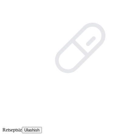
Retseptsiz
Ulashish