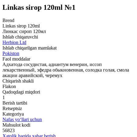
Linkas sirop 120ml №1
Brend
Linkas sirop 120ml
Линкас сироп 120мл
Ishlab chiqaruvchi
Herbion Ltd
Ishlab chiqarilgan mamlakat
Pokiston
Faol moddalar
Адхатода сосудистая, адиантум венерин, иссоп
лекарственный, эфедра обыкновенная, солодка голая, смола
акации аравийской, черемух
Chiqarish shakli
Flakon
Qadoqdagi miqdori
1
Berish tartibi
Retseptsiz
Kategoriya
Nafas yo‘llari uchun
Mahsulot kodi
56823
Xatolik haqida xabar berish