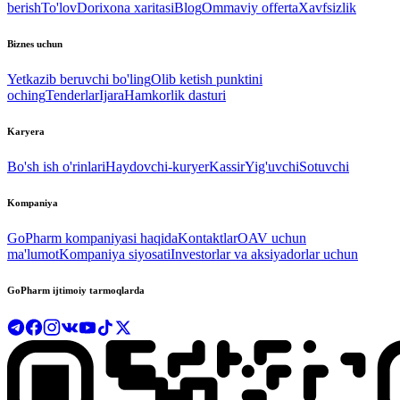
berish
To'lov
Dorixona xaritasi
Blog
Ommaviy offerta
Xavfsizlik
Biznes uchun
Yetkazib beruvchi bo'ling
Olib ketish punktini
oching
Tenderlar
Ijara
Hamkorlik dasturi
Karyera
Bo'sh ish o'rinlari
Haydovchi-kuryer
Kassir
Yig'uvchi
Sotuvchi
Kompaniya
GoPharm kompaniyasi haqida
Kontaktlar
OAV uchun
ma'lumot
Kompaniya siyosati
Investorlar va aksiyadorlar uchun
GoPharm ijtimoiy tarmoqlarda