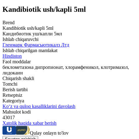
Kandibiotik ush/kapli 5ml
Brend
Kandibiotik ush/kapli 5ml
Кандибиотик уш/капли 5мл
Ishlab chiqaruvchi
Гленмарк Фармасьютикалз Лтд
Ishlab chiqarilgan mamlakat
Hindiston
Faol moddalar
беклометазона дипропионат, хлорамфеникол, клотримазол,
лидокаин
Chiqarish shakli
Tomchi
Berish tartibi
Retseptsiz
Kategoriya
Ko‘z va quloq kasalliklarini davolash
Mahsulot kodi
43017
Xatolik haqida xabar berish
Qulay onlayn to'lov