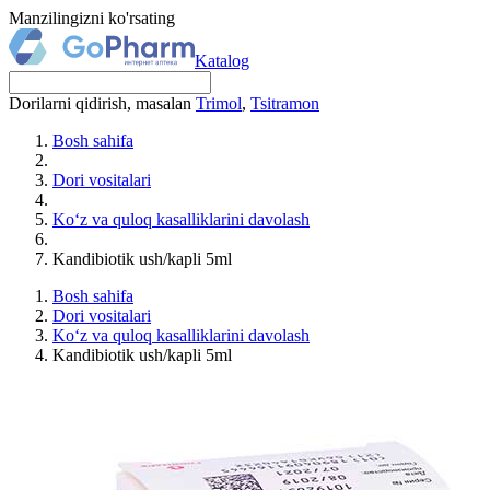
Manzilingizni ko'rsating
Katalog
Dorilarni qidirish, masalan
Trimol
,
Tsitramon
Bosh sahifa
Dori vositalari
Ko‘z va quloq kasalliklarini davolash
Kandibiotik ush/kapli 5ml
Bosh sahifa
Dori vositalari
Ko‘z va quloq kasalliklarini davolash
Kandibiotik ush/kapli 5ml