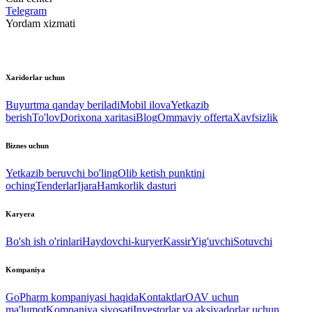
Telegram
Yordam xizmati
Xaridorlar uchun
Buyurtma qanday beriladi
Mobil ilova
Yetkazib
berish
To'lov
Dorixona xaritasi
Blog
Ommaviy offerta
Xavfsizlik
Biznes uchun
Yetkazib beruvchi bo'ling
Olib ketish punktini
oching
Tenderlar
Ijara
Hamkorlik dasturi
Karyera
Bo'sh ish o'rinlari
Haydovchi-kuryer
Kassir
Yig'uvchi
Sotuvchi
Kompaniya
GoPharm kompaniyasi haqida
Kontaktlar
OAV uchun
ma'lumot
Kompaniya siyosati
Investorlar va aksiyadorlar uchun