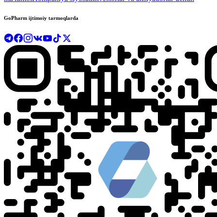
GoPharm ijtimoiy tarmoqlarda