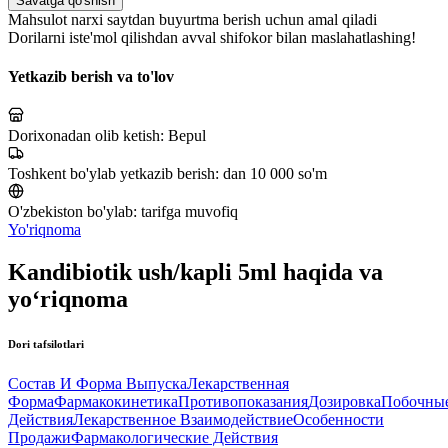
Savatga qo'shish
Mahsulot narxi saytdan buyurtma berish uchun amal qiladi
Dorilarni iste'mol qilishdan avval shifokor bilan maslahatlashing!
Yetkazib berish va to'lov
Dorixonadan olib ketish:
Bepul
Toshkent bo'ylab yetkazib berish:
dan 10 000 so'm
O'zbekiston bo'ylab:
tarifga muvofiq
Yo'riqnoma
Kandibiotik ush/kapli 5ml haqida va
yo‘riqnoma
Dori tafsilotlari
Состав И Форма Выпуска
Лекарственная
Форма
Фармакокинетика
Противопоказания
Дозировка
Побочны
Действия
Лекарственное Взаимодействие
Особенности
Продажи
Фармакологические Действия