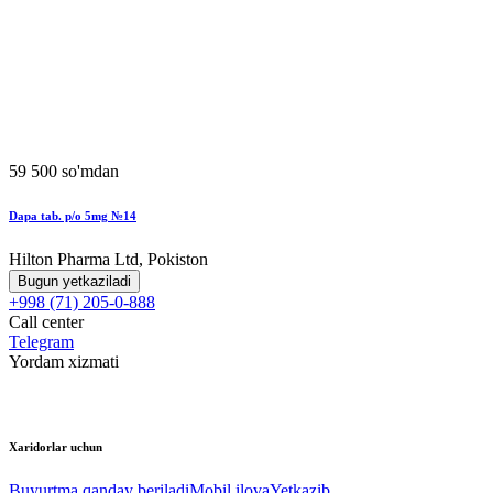
59 500 so'mdan
Dapa tab. p/o 5mg №14
Hilton Pharma Ltd, Pokiston
Bugun yetkaziladi
+998 (71) 205-0-888
Call center
Telegram
Yordam xizmati
Xaridorlar uchun
Buyurtma qanday beriladi
Mobil ilova
Yetkazib