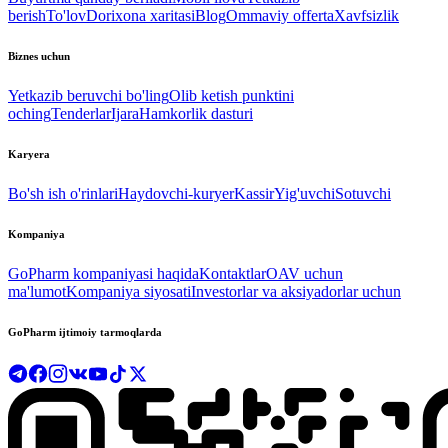
berish
To'lov
Dorixona xaritasi
Blog
Ommaviy offerta
Xavfsizlik
Biznes uchun
Yetkazib beruvchi bo'ling
Olib ketish punktini
oching
Tenderlar
Ijara
Hamkorlik dasturi
Karyera
Bo'sh ish o'rinlari
Haydovchi-kuryer
Kassir
Yig'uvchi
Sotuvchi
Kompaniya
GoPharm kompaniyasi haqida
Kontaktlar
OAV uchun
ma'lumot
Kompaniya siyosati
Investorlar va aksiyadorlar uchun
GoPharm ijtimoiy tarmoqlarda