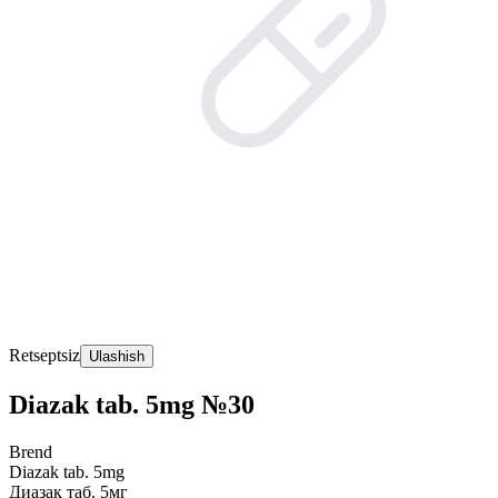
Retseptsiz
Ulashish
Diazak tab. 5mg №30
Brend
Diazak tab. 5mg
Диазак таб. 5мг