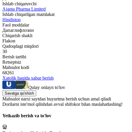
Ishlab chiqaruvchi
Ajanta Pharma Limited
Ishlab chiqarilgan mamlakat
Hindiston
Faol moddalar
Дапаглифлозин
Chiqarish shakli
Flakon
Qadoqdagi miqdori
30
Berish tartibi
Retseptsiz
Mahsulot kodi
68261
Xatolik haqida xabar berish
Qulay onlayn to'lov
Savatga qo'shish
Mahsulot narxi saytdan buyurtma berish uchun amal qiladi
Dorilarni iste'mol qilishdan avval shifokor bilan maslahatlashing!
Yetkazib berish va to'lov