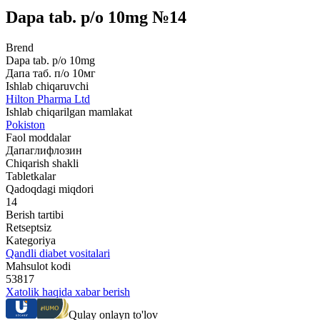
Dapa tab. p/o 10mg №14
Brend
Dapa tab. p/o 10mg
Дапа таб. п/о 10мг
Ishlab chiqaruvchi
Hilton Pharma Ltd
Ishlab chiqarilgan mamlakat
Pokiston
Faol moddalar
Дапаглифлозин
Chiqarish shakli
Tabletkalar
Qadoqdagi miqdori
14
Berish tartibi
Retseptsiz
Kategoriya
Qandli diabet vositalari
Mahsulot kodi
53817
Xatolik haqida xabar berish
Qulay onlayn to'lov