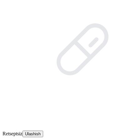
Retseptsiz
Ulashish