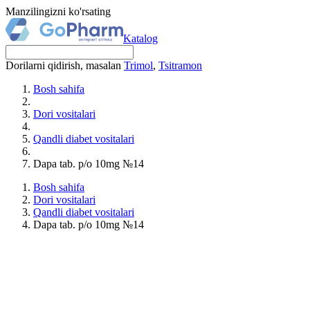
Manzilingizni ko'rsating
Katalog
Dorilarni qidirish, masalan
Trimol
,
Tsitramon
Bosh sahifa
Dori vositalari
Qandli diabet vositalari
Dapa tab. p/o 10mg №14
Bosh sahifa
Dori vositalari
Qandli diabet vositalari
Dapa tab. p/o 10mg №14