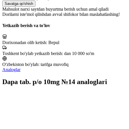
Savatga qo'shish
Mahsulot narxi saytdan buyurtma berish uchun amal qiladi
Dorilarni iste'mol qilishdan avval shifokor bilan maslahatlashing!
Yetkazib berish va to'lov
Dorixonadan olib ketish:
Bepul
Toshkent bo'ylab yetkazib berish:
dan 10 000 so'm
O'zbekiston bo'ylab:
tarifga muvofiq
Analoglar
Dapa tab. p/o 10mg №14 analoglari