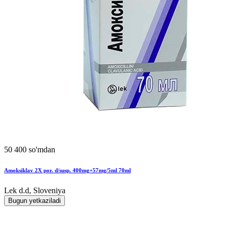
50 400 so'mdan
Amoksiklav 2X por. d/susp. 400mg+57mg/5ml 70ml
Lek d.d, Sloveniya
Bugun yetkaziladi