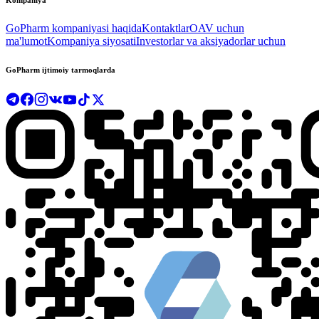
GoPharm kompaniyasi haqida
Kontaktlar
OAV uchun
ma'lumot
Kompaniya siyosati
Investorlar va aksiyadorlar uchun
GoPharm ijtimoiy tarmoqlarda