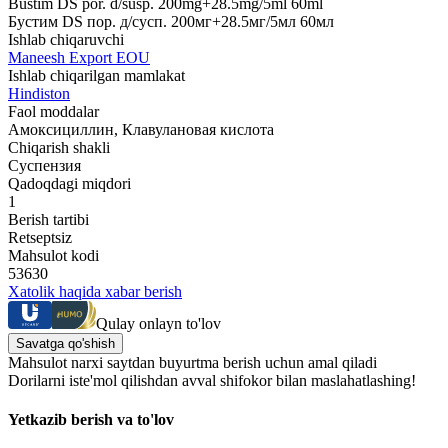
Bustim DS por. d/susp. 200mg+28.5mg/5ml 60ml
Бустим DS пор. д/сусп. 200мг+28.5мг/5мл 60мл
Ishlab chiqaruvchi
Maneesh Export EOU
Ishlab chiqarilgan mamlakat
Hindiston
Faol moddalar
Амоксициллин, Клавулановая кислота
Chiqarish shakli
Суспензия
Qadoqdagi miqdori
1
Berish tartibi
Retseptsiz
Mahsulot kodi
53630
Xatolik haqida xabar berish
Qulay onlayn to'lov
Savatga qo'shish
Mahsulot narxi saytdan buyurtma berish uchun amal qiladi
Dorilarni iste'mol qilishdan avval shifokor bilan maslahatlashing!
Yetkazib berish va to'lov