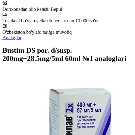
Dorixonadan olib ketish:
Bepul
Toshkent bo'ylab yetkazib berish:
dan 10 000 so'm
O'zbekiston bo'ylab:
tarifga muvofiq
Analoglar
Bustim DS por. d/susp.
200mg+28.5mg/5ml 60ml №1 analoglari