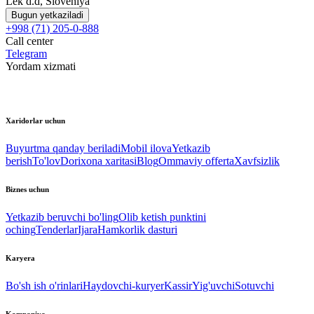
Lek d.d, Sloveniya
Bugun yetkaziladi
+998 (71) 205-0-888
Call center
Telegram
Yordam xizmati
Xaridorlar uchun
Buyurtma qanday beriladi
Mobil ilova
Yetkazib
berish
To'lov
Dorixona xaritasi
Blog
Ommaviy offerta
Xavfsizlik
Biznes uchun
Yetkazib beruvchi bo'ling
Olib ketish punktini
oching
Tenderlar
Ijara
Hamkorlik dasturi
Karyera
Bo'sh ish o'rinlari
Haydovchi-kuryer
Kassir
Yig'uvchi
Sotuvchi
Kompaniya