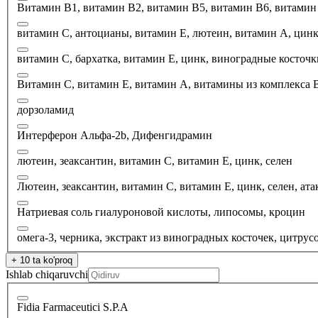
Витамин В1, витамин В2, витамин В5, витамин В6, витамин 
витамин С, антоцианы, витамин Е, лютеин, витамин А, цинк
витамин С, бархатка, витамин Е, цинк, виноградные косточк
Витамин С, витамин Е, витамин А, витамины из комплекса B,
дорзоламид
Интерферон Альфа-2b, Дифенгидрамин
лютеин, зеаксантин, витамин С, витамин Е, цинк, селен
Лютеин, зеаксантин, витамин С, витамин Е, цинк, селен, ата
Натриевая соль гиалуроновой кислоты, липосомы, кроцин
омега-3, черника, экстракт из виноградных косточек, цитру
+ 10 ta ko'proq
Ishlab chiqaruvchi
Fidia Farmaceutici S.P.A