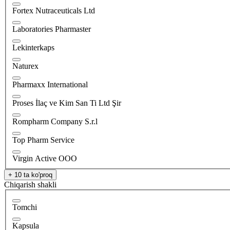
Fortex Nutraceuticals Ltd
Laboratories Pharmaster
Lekinterkaps
Naturex
Pharmaxx International
Proses İlaç ve Kim San Ti Ltd Şir
Rompharm Company S.r.l
Top Pharm Service
Virgin Active ООО
+ 10 ta ko'proq
Chiqarish shakli
Tomchi
Kapsula