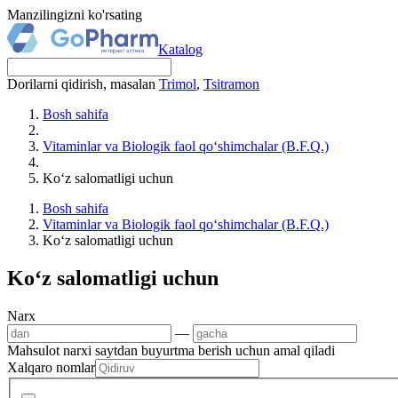
Manzilingizni ko'rsating
Katalog
Dorilarni qidirish, masalan
Trimol
,
Tsitramon
Bosh sahifa
Vitaminlar va Biologik faol qo‘shimchalar (B.F.Q.)
Ko‘z salomatligi uchun
Bosh sahifa
Vitaminlar va Biologik faol qo‘shimchalar (B.F.Q.)
Ko‘z salomatligi uchun
Ko‘z salomatligi uchun
Narx
—
Mahsulot narxi saytdan buyurtma berish uchun amal qiladi
Xalqaro nomlar