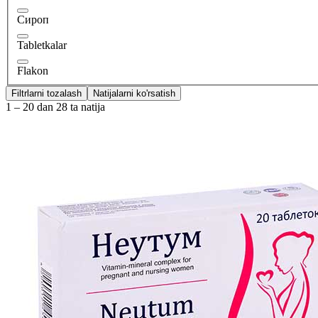
Сироп
Tabletkalar
Flakon
Filtrlarni tozalash
Natijalarni ko'rsatish
1 – 20 dan 28 ta natija