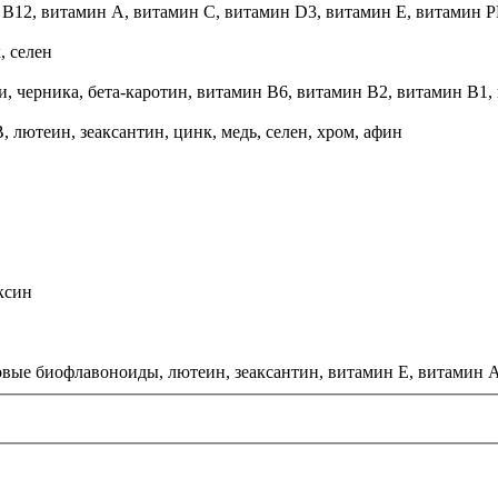
B12, витамин А, витамин С, витамин D3, витамин Е, витамин РР
, селен
и, черника, бета-каротин, витамин В6, витамин В2, витамин В1
 лютеин, зеаксантин, цинк, медь, селен, хром, афин
ксин
совые биофлавоноиды, лютеин, зеаксантин, витамин Е, витамин А