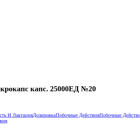
крокапс капс. 25000ЕД №20
сть И Лактация
Дозировка
Побочные Действия
Побочные Действ
вия