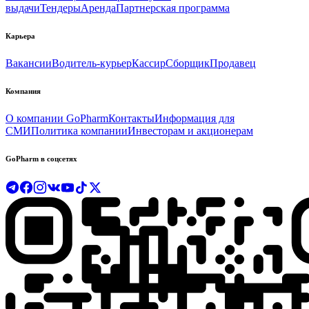
выдачи
Тендеры
Аренда
Партнерская программа
Карьера
Вакансии
Водитель-курьер
Кассир
Сборщик
Продавец
Компания
О компании GoPharm
Контакты
Информация для
СМИ
Политика компании
Инвесторам и акционерам
GoPharm в соцсетях