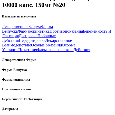
10000 капс. 150мг №20
Навигация по инструкции
Лекарственная Форма
Форма
Выпуска
Фармакокинетика
Противопоказания
Беременность И
Лактация
Дозировка
Побочные
Действия
Передозировка
Лекарственное
Взаимодействие
Особые Указания
Особые
Указания
Показания
Фармакологические Действия
Лекарственная Форма
Форма Выпуска
Фармакокинетика
Противопоказания
Беременность И Лактация
Дозировка