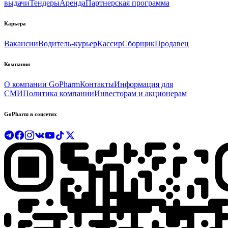
выдачи
Тендеры
Аренда
Партнерская программа
Карьера
Вакансии
Водитель-курьер
Кассир
Сборщик
Продавец
Компания
О компании GoPharm
Контакты
Информация для
СМИ
Политика компании
Инвесторам и акционерам
GoPharm в соцсетях