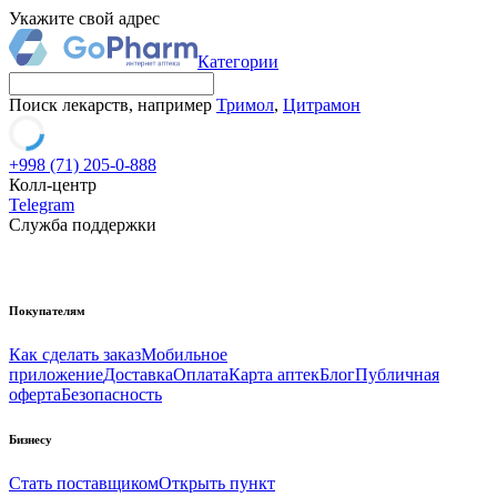
Укажите свой адрес
Категории
Поиск лекарств, например
Тримол
,
Цитрамон
+998 (71) 205-0-888
Колл-центр
Telegram
Служба поддержки
Покупателям
Как сделать заказ
Мобильное
приложение
Доставка
Оплата
Карта аптек
Блог
Публичная
оферта
Безопасность
Бизнесу
Стать поставщиком
Открыть пункт