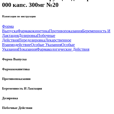
000 капс. 300мг №20
Навигация по инструкции
Форма
Выпуска
Фармакокинетика
Противопоказания
Беременность И
Лактация
Дозировка
Побочные
Действия
Передозировка
Лекарственное
Взаимодействие
Особые Указания
Особые
Указания
Показания
Фармакологические Действия
Форма Выпуска
Фармакокинетика
Противопоказания
Беременность И Лактация
Дозировка
Побочные Действия