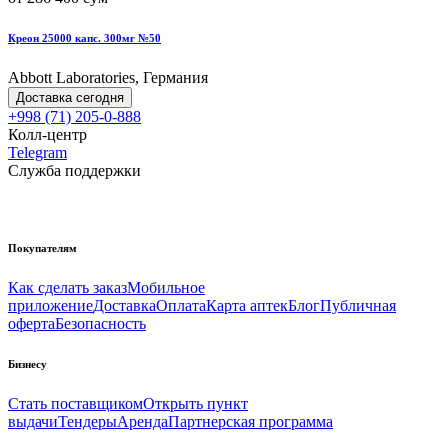
Креон 25000 капс. 300мг №50
Abbott Laboratories, Германия
Доставка сегодня
+998 (71) 205-0-888
Колл-центр
Telegram
Служба поддержки
Покупателям
Как сделать заказ
Мобильное
приложение
Доставка
Оплата
Карта аптек
Блог
Публичная
оферта
Безопасность
Бизнесу
Стать поставщиком
Открыть пункт
выдачи
Тендеры
Аренда
Партнерская программа