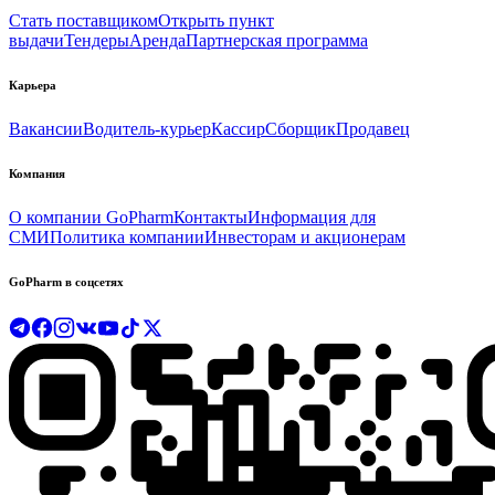
Стать поставщиком
Открыть пункт
выдачи
Тендеры
Аренда
Партнерская программа
Карьера
Вакансии
Водитель-курьер
Кассир
Сборщик
Продавец
Компания
О компании GoPharm
Контакты
Информация для
СМИ
Политика компании
Инвесторам и акционерам
GoPharm в соцсетях