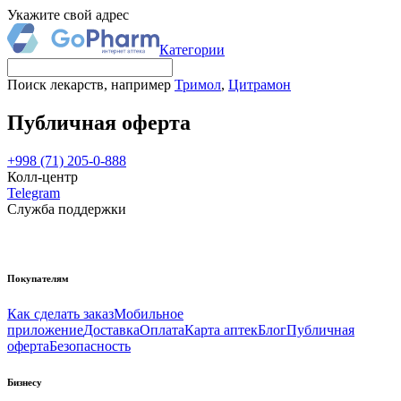
Укажите свой адрес
Категории
Поиск лекарств, например
Тримол
,
Цитрамон
Публичная оферта
+998 (71) 205-0-888
Колл-центр
Telegram
Служба поддержки
Покупателям
Как сделать заказ
Мобильное
приложение
Доставка
Оплата
Карта аптек
Блог
Публичная
оферта
Безопасность
Бизнесу