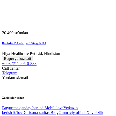
20 400 so'mdan
Rani-tin-150 tab. p/o 150mg №100
Niya Healthcare Pvt Ltd, Hindiston
Bugun yetkaziladi
+998 (71) 205-0-888
Call center
Telegram
Yordam xizmati
Xaridorlar uchun
Buyurtma qanday beriladi
Mobil ilova
Yetkazib
berish
To'lov
Dorixona xaritasi
Blog
Ommaviy offerta
Xavfsizlik