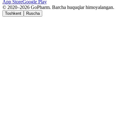
App Store
Google Play
© 2020–2026 GoPharm. Barcha huquqlar himoyalangan.
Toshkent
Ruscha