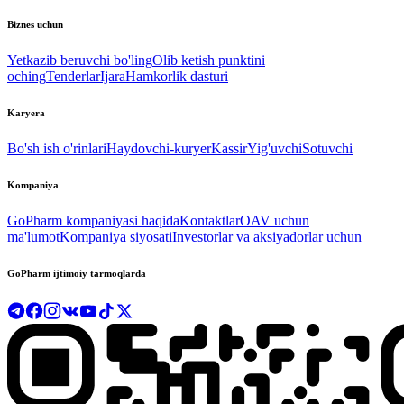
Biznes uchun
Yetkazib beruvchi bo'ling
Olib ketish punktini
oching
Tenderlar
Ijara
Hamkorlik dasturi
Karyera
Bo'sh ish o'rinlari
Haydovchi-kuryer
Kassir
Yig'uvchi
Sotuvchi
Kompaniya
GoPharm kompaniyasi haqida
Kontaktlar
OAV uchun
ma'lumot
Kompaniya siyosati
Investorlar va aksiyadorlar uchun
GoPharm ijtimoiy tarmoqlarda