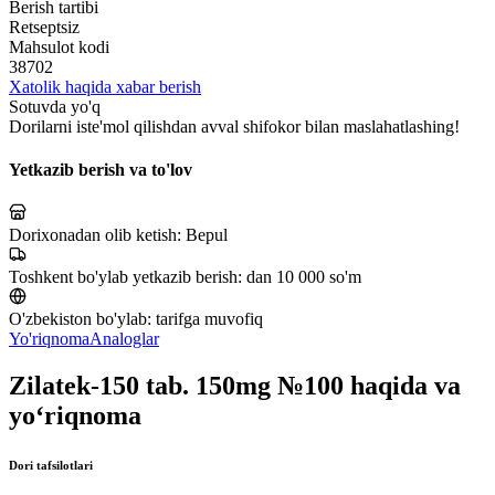
Berish tartibi
Retseptsiz
Mahsulot kodi
38702
Xatolik haqida xabar berish
Sotuvda yo'q
Dorilarni iste'mol qilishdan avval shifokor bilan maslahatlashing!
Yetkazib berish va to'lov
Dorixonadan olib ketish:
Bepul
Toshkent bo'ylab yetkazib berish:
dan 10 000 so'm
O'zbekiston bo'ylab:
tarifga muvofiq
Yo'riqnoma
Analoglar
Zilatek-150 tab. 150mg №100 haqida va
yo‘riqnoma
Dori tafsilotlari