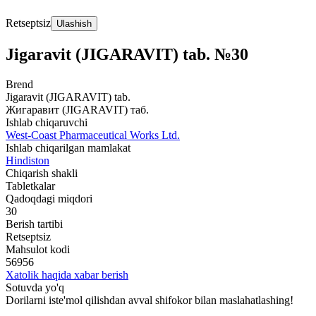
Retseptsiz
Ulashish
Jigaravit (JIGARAVIT) tab. №30
Brend
Jigaravit (JIGARAVIT) tab.
Жигаравит (JIGARAVIT) таб.
Ishlab chiqaruvchi
West-Coast Pharmaceutical Works Ltd.
Ishlab chiqarilgan mamlakat
Hindiston
Chiqarish shakli
Tabletkalar
Qadoqdagi miqdori
30
Berish tartibi
Retseptsiz
Mahsulot kodi
56956
Xatolik haqida xabar berish
Sotuvda yo'q
Dorilarni iste'mol qilishdan avval shifokor bilan maslahatlashing!