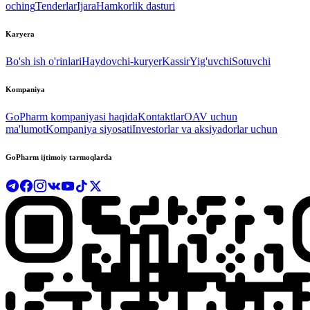
oching
Tenderlar
Ijara
Hamkorlik dasturi
Karyera
Bo'sh ish o'rinlari
Haydovchi-kuryer
Kassir
Yig'uvchi
Sotuvchi
Kompaniya
GoPharm kompaniyasi haqida
Kontaktlar
OAV uchun
ma'lumot
Kompaniya siyosati
Investorlar va aksiyadorlar uchun
GoPharm ijtimoiy tarmoqlarda