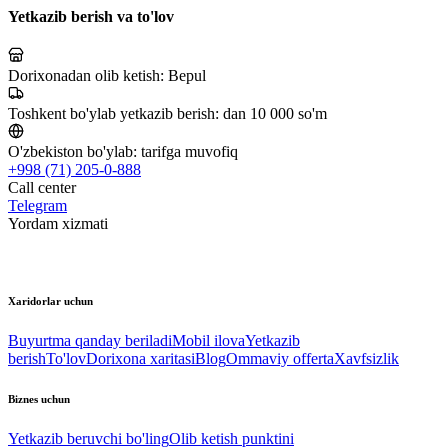
Yetkazib berish va to'lov
Dorixonadan olib ketish:
Bepul
Toshkent bo'ylab yetkazib berish:
dan 10 000 so'm
O'zbekiston bo'ylab:
tarifga muvofiq
+998 (71) 205-0-888
Call center
Telegram
Yordam xizmati
Xaridorlar uchun
Buyurtma qanday beriladi
Mobil ilova
Yetkazib
berish
To'lov
Dorixona xaritasi
Blog
Ommaviy offerta
Xavfsizlik
Biznes uchun
Yetkazib beruvchi bo'ling
Olib ketish punktini