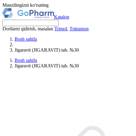
Manzilingizni ko'rsating
Katalog
Dorilarni qidirish, masalan
Trimol
,
Tsitramon
Bosh sahifa
Jigaravit (JIGARAVIT) tab. №30
Bosh sahifa
Jigaravit (JIGARAVIT) tab. №30