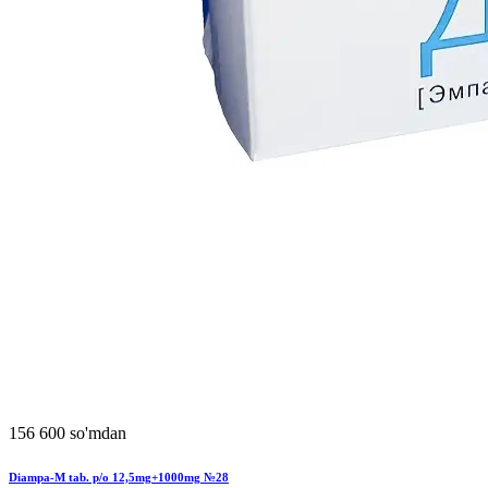
156 600 so'mdan
Diampa-M tab. p/o 12,5mg+1000mg №28