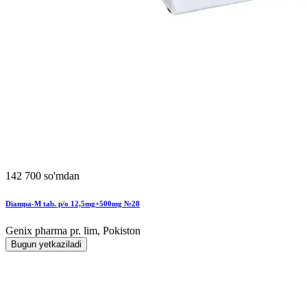
142 700 so'mdan
Diampa-M tab. p/o 12,5mg+500mg №28
Genix pharma pr. lim, Pokiston
Bugun yetkaziladi