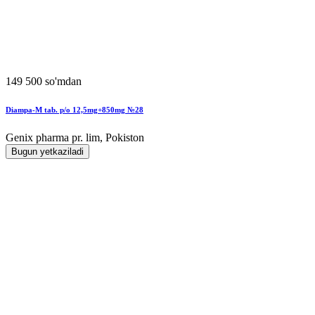
149 500 so'mdan
Diampa-M tab. p/o 12,5mg+850mg №28
Genix pharma pr. lim, Pokiston
Bugun yetkaziladi