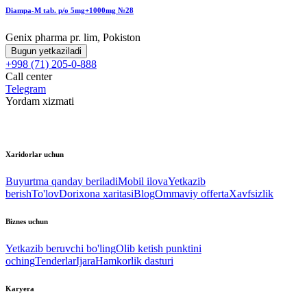
Diampa-M tab. p/o 5mg+1000mg №28
Genix pharma pr. lim, Pokiston
Bugun yetkaziladi
+998 (71) 205-0-888
Call center
Telegram
Yordam xizmati
Xaridorlar uchun
Buyurtma qanday beriladi
Mobil ilova
Yetkazib
berish
To'lov
Dorixona xaritasi
Blog
Ommaviy offerta
Xavfsizlik
Biznes uchun
Yetkazib beruvchi bo'ling
Olib ketish punktini
oching
Tenderlar
Ijara
Hamkorlik dasturi
Karyera