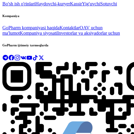
Bo'sh ish o'rinlari
Haydovchi-kuryer
Kassir
Yig'uvchi
Sotuvchi
Kompaniya
GoPharm kompaniyasi haqida
Kontaktlar
OAV uchun
ma'lumot
Kompaniya siyosati
Investorlar va aksiyadorlar uchun
GoPharm ijtimoiy tarmoqlarda