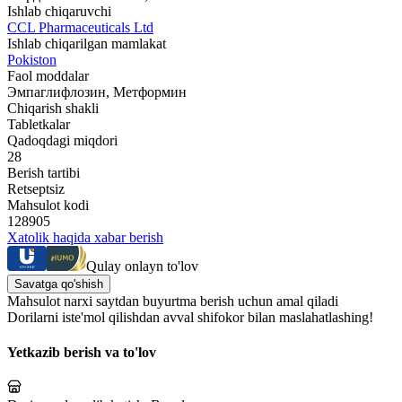
Ishlab chiqaruvchi
CCL Pharmaceuticals Ltd
Ishlab chiqarilgan mamlakat
Pokiston
Faol moddalar
Эмпаглифлозин, Метформин
Chiqarish shakli
Tabletkalar
Qadoqdagi miqdori
28
Berish tartibi
Retseptsiz
Mahsulot kodi
128905
Xatolik haqida xabar berish
Qulay onlayn to'lov
Savatga qo'shish
Mahsulot narxi saytdan buyurtma berish uchun amal qiladi
Dorilarni iste'mol qilishdan avval shifokor bilan maslahatlashing!
Yetkazib berish va to'lov