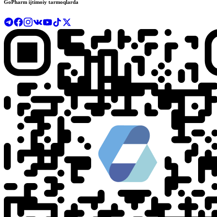
GoPharm ijtimoiy tarmoqlarda