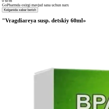
0 so'm
GoPharmda oxirgi mavjud sana uchun narx
Kelganida xabar berish
"Vragdiareya susp. detskiy 60ml»