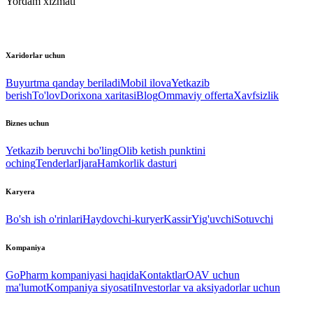
Yordam xizmati
Xaridorlar uchun
Buyurtma qanday beriladi
Mobil ilova
Yetkazib
berish
To'lov
Dorixona xaritasi
Blog
Ommaviy offerta
Xavfsizlik
Biznes uchun
Yetkazib beruvchi bo'ling
Olib ketish punktini
oching
Tenderlar
Ijara
Hamkorlik dasturi
Karyera
Bo'sh ish o'rinlari
Haydovchi-kuryer
Kassir
Yig'uvchi
Sotuvchi
Kompaniya
GoPharm kompaniyasi haqida
Kontaktlar
OAV uchun
ma'lumot
Kompaniya siyosati
Investorlar va aksiyadorlar uchun