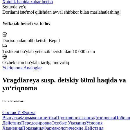
Xatolik haqida xabar berish
Sotuvda yo'q
Dorilarni iste'mol qilishdan avval shifokor bilan maslahatlashing!
Yetkazib berish va to'lov
Dorixonadan olib ketish:
Bepul
Toshkent bo'ylab yetkazib berish:
dan 10 000 so'm
O'zbekiston bo'ylab:
tarifga muvofiq
Yo'riqnoma
Analoglar
Vragdiareya susp. detskiy 60ml haqida va
yo‘riqnoma
Dori tafsilotlari
Состав И Форма
Выпуска
Фармакокинетика
Противопоказания
Дозировка
Побоч
Действия
Передозировка
Особые Указания
Условия
Хранения
Показания
Фармакологические Действия