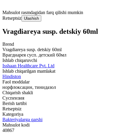
Mahsulot rasmdagidan farq qilishi mumkin
Retseptsiz
Ulashish
Vragdiareya susp. detskiy 60ml
Brend
Vragdiareya susp. detskiy 60ml
Врагдиарея сусп. детский 60мл
Ishlab chiqaruvchi
Isshaan Healthcare Pvt. Ltd
Ishlab chiqarilgan mamlakat
Hindiston
Faol moddalar
норфлоксацин, тинидазол
Chiqarish shakli
Суспензия
Berish tartibi
Retseptsiz
Kategoriya
Bakteriyalarga qarshi
Mahsulot kodi
40867