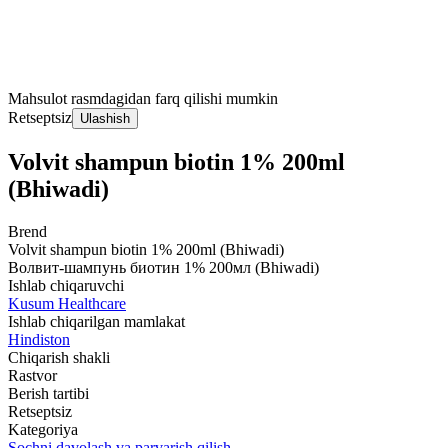
Mahsulot rasmdagidan farq qilishi mumkin
Retseptsiz
Ulashish
Volvit shampun biotin 1% 200ml
(Bhiwadi)
Brend
Volvit shampun biotin 1% 200ml (Bhiwadi)
Волвит-шампунь биотин 1% 200мл (Bhiwadi)
Ishlab chiqaruvchi
Kusum Healthcare
Ishlab chiqarilgan mamlakat
Hindiston
Chiqarish shakli
Rastvor
Berish tartibi
Retseptsiz
Kategoriya
Sochni davolash va parvarish qilish