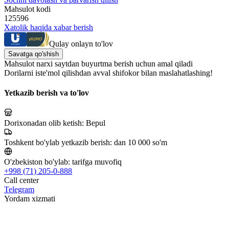
Mahsulot kodi
125596
Xatolik haqida xabar berish
Qulay onlayn to'lov
Savatga qo'shish
Mahsulot narxi saytdan buyurtma berish uchun amal qiladi
Dorilarni iste'mol qilishdan avval shifokor bilan maslahatlashing!
Yetkazib berish va to'lov
Dorixonadan olib ketish:
Bepul
Toshkent bo'ylab yetkazib berish:
dan 10 000 so'm
O'zbekiston bo'ylab:
tarifga muvofiq
+998 (71) 205-0-888
Call center
Telegram
Yordam xizmati