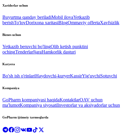
Xaridorlar uchun
Buyurtma qanday beriladi
Mobil ilova
Yetkazib
berish
To'lov
Dorixona xaritasi
Blog
Ommaviy offerta
Xavfsizlik
Biznes uchun
Yetkazib beruvchi bo'ling
Olib ketish punktini
oching
Tenderlar
Ijara
Hamkorlik dasturi
Karyera
Bo'sh ish o'rinlari
Haydovchi-kuryer
Kassir
Yig'uvchi
Sotuvchi
Kompaniya
GoPharm kompaniyasi haqida
Kontaktlar
OAV uchun
ma'lumot
Kompaniya siyosati
Investorlar va aksiyadorlar uchun
GoPharm ijtimoiy tarmoqlarda