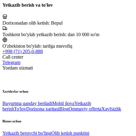
Yetkazib berish va to'lov
Dorixonadan olib ketish:
Bepul
Toshkent bo'ylab yetkazib berish:
dan 10 000 so'm
O'zbekiston bo'ylab:
tarifga muvofiq
+998 (71) 205-0-888
Call center
Telegram
Yordam xizmati
Xaridorlar uchun
Buyurtma qanday beriladi
Mobil ilova
Yetkazib
berish
To'lov
Dorixona xaritasi
Blog
Ommaviy offerta
Xavfsizlik
Biznes uchun
Yetkazib beruvchi bo'ling
Olib ketish punktini