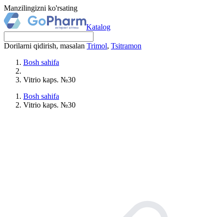
Manzilingizni ko'rsating
Katalog
Dorilarni qidirish, masalan
Trimol
,
Tsitramon
Bosh sahifa
Vitrio kaps. №30
Bosh sahifa
Vitrio kaps. №30