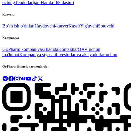
oching
Tenderlar
Ijara
Hamkorlik dasturi
Karyera
Bo'sh ish o'rinlari
Haydovchi-kuryer
Kassir
Yig'uvchi
Sotuvchi
Kompaniya
GoPharm kompaniyasi haqida
Kontaktlar
OAV uchun
ma'lumot
Kompaniya siyosati
Investorlar va aksiyadorlar uchun
GoPharm ijtimoiy tarmoqlarda