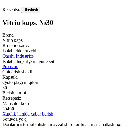
Retseptsiz
Ulashish
Vitrio kaps. №30
Brend
Vitrio kaps.
Витрио капс.
Ishlab chiqaruvchi
Qarshi Industries
Ishlab chiqarilgan mamlakat
Pokiston
Chiqarish shakli
Kapsula
Qadoqdagi miqdori
30
Berish tartibi
Retseptsiz
Mahsulot kodi
55466
Xatolik haqida xabar berish
Sotuvda yo'q
Dorilarni iste'mol qilishdan avval shifokor bilan maslahatlashing!