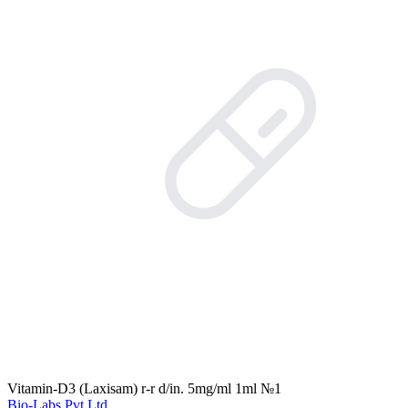
Vitamin-D3 (Laxisam) r-r d/in. 5mg/ml 1ml №1
Bio-Labs Pvt Ltd