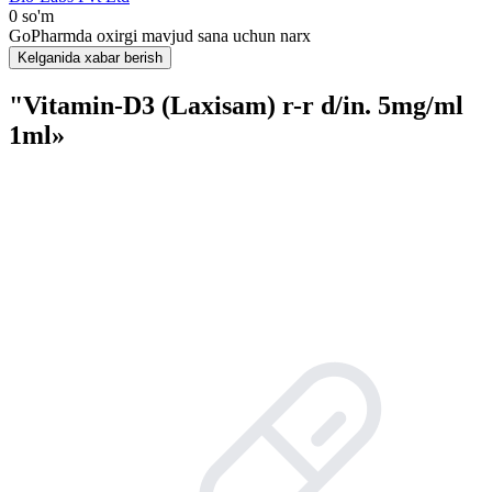
0 so'm
GoPharmda oxirgi mavjud sana uchun narx
Kelganida xabar berish
"Vitamin-D3 (Laxisam) r-r d/in. 5mg/ml
1ml»