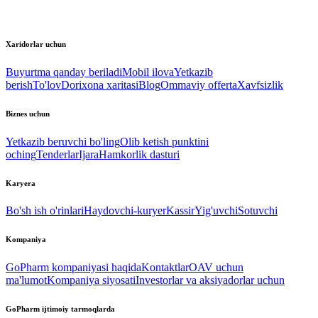
Xaridorlar uchun
Buyurtma qanday beriladi
Mobil ilova
Yetkazib
berish
To'lov
Dorixona xaritasi
Blog
Ommaviy offerta
Xavfsizlik
Biznes uchun
Yetkazib beruvchi bo'ling
Olib ketish punktini
oching
Tenderlar
Ijara
Hamkorlik dasturi
Karyera
Bo'sh ish o'rinlari
Haydovchi-kuryer
Kassir
Yig'uvchi
Sotuvchi
Kompaniya
GoPharm kompaniyasi haqida
Kontaktlar
OAV uchun
ma'lumot
Kompaniya siyosati
Investorlar va aksiyadorlar uchun
GoPharm ijtimoiy tarmoqlarda