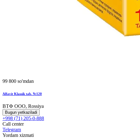
99 800 so'mdan
Alfavit Klassik tab. №120
ВТФ ООО, Rossiya
Bugun yetkaziladi
+998 (71) 205-0-888
Call center
Telegram
Yordam xizmati