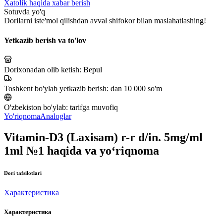
Xatolik haqida xabar berish
Sotuvda yo'q
Dorilarni iste'mol qilishdan avval shifokor bilan maslahatlashing!
Yetkazib berish va to'lov
Dorixonadan olib ketish:
Bepul
Toshkent bo'ylab yetkazib berish:
dan 10 000 so'm
O'zbekiston bo'ylab:
tarifga muvofiq
Yo'riqnoma
Analoglar
Vitamin-D3 (Laxisam) r-r d/in. 5mg/ml
1ml №1 haqida va yo‘riqnoma
Dori tafsilotlari
Характеристика
Характеристика