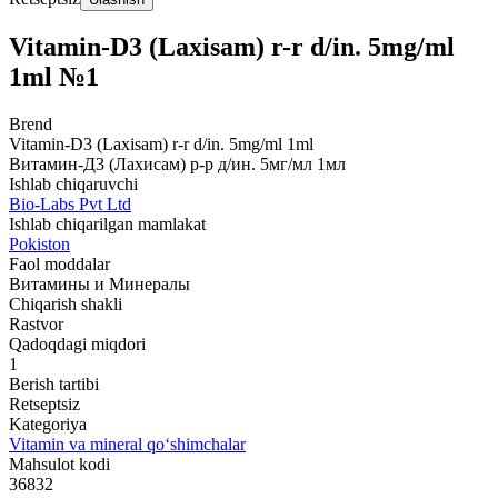
Vitamin-D3 (Laxisam) r-r d/in. 5mg/ml
1ml №1
Brend
Vitamin-D3 (Laxisam) r-r d/in. 5mg/ml 1ml
Витамин-Д3 (Лахисам) р-р д/ин. 5мг/мл 1мл
Ishlab chiqaruvchi
Bio-Labs Pvt Ltd
Ishlab chiqarilgan mamlakat
Pokiston
Faol moddalar
Витамины и Минералы
Chiqarish shakli
Rastvor
Qadoqdagi miqdori
1
Berish tartibi
Retseptsiz
Kategoriya
Vitamin va mineral qo‘shimchalar
Mahsulot kodi
36832