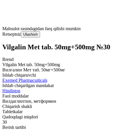
Mahsulot rasmdagidan farq qilishi mumkin
Retseptsiz
Ulashish
Vilgalin Met tab. 50mg+500mg №30
Brend
Vilgalin Met tab. 50mg+500mg
Вилгалин Мет таб. 50мг+500мг
Ishlab chiqaruvchi
Exemed Pharmacuiticals
Ishlab chiqarilgan mamlakat
Hindiston
Faol moddalar
Вилдаглиптин, метформин
Chiqarish shakli
Tabletkalar
Qadoqdagi miqdori
30
Berish tartibi