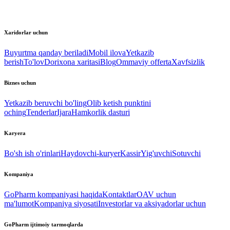
Xaridorlar uchun
Buyurtma qanday beriladi
Mobil ilova
Yetkazib
berish
To'lov
Dorixona xaritasi
Blog
Ommaviy offerta
Xavfsizlik
Biznes uchun
Yetkazib beruvchi bo'ling
Olib ketish punktini
oching
Tenderlar
Ijara
Hamkorlik dasturi
Karyera
Bo'sh ish o'rinlari
Haydovchi-kuryer
Kassir
Yig'uvchi
Sotuvchi
Kompaniya
GoPharm kompaniyasi haqida
Kontaktlar
OAV uchun
ma'lumot
Kompaniya siyosati
Investorlar va aksiyadorlar uchun
GoPharm ijtimoiy tarmoqlarda