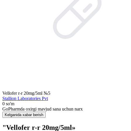
Vellofer r-r 20mg/5ml №5
Stallion Laboratories Pvt
0 so'm
GoPharmda oxirgi mavjud sana uchun narx
Kelganida xabar berish
"Vellofer r-r 20mg/5ml»