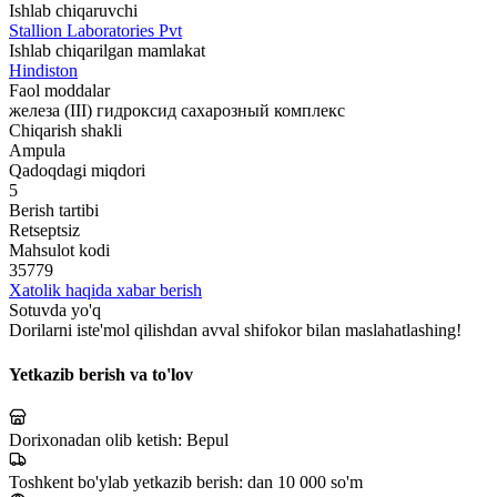
Ishlab chiqaruvchi
Stallion Laboratories Pvt
Ishlab chiqarilgan mamlakat
Hindiston
Faol moddalar
железа (III) гидроксид сахарозный комплекс
Chiqarish shakli
Ampula
Qadoqdagi miqdori
5
Berish tartibi
Retseptsiz
Mahsulot kodi
35779
Xatolik haqida xabar berish
Sotuvda yo'q
Dorilarni iste'mol qilishdan avval shifokor bilan maslahatlashing!
Yetkazib berish va to'lov
Dorixonadan olib ketish:
Bepul
Toshkent bo'ylab yetkazib berish:
dan 10 000 so'm