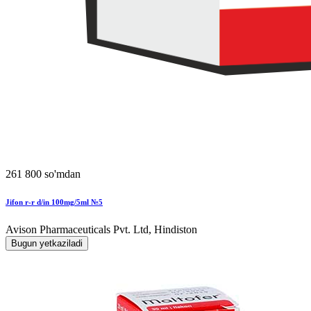
261 800 so'mdan
Jifon r-r d/in 100mg/5ml №5
Avison Pharmaceuticals Pvt. Ltd, Hindiston
Bugun yetkaziladi