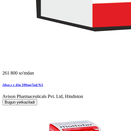
261 800 so'mdan
Jifon r-r d/in 100mg/5ml №5
Avison Pharmaceuticals Pvt. Ltd, Hindiston
Bugun yetkaziladi