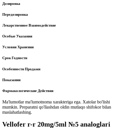
Дозировка
Передозировка
Лекарственное Взаимодействие
Особые Указания
Условия Хранения
Срок Годности
Особенности Продажи
Показания
Фармакологические Действия
Ma'lumotlar ma'lumotnoma xarakteriga ega. Xatolar bo'lishi
mumkin. Preparatni qo'llashdan oldin mutlaqo shifokor bilan
maslahatlashing.
Vellofer r-r 20mg/5ml №5 analoglari