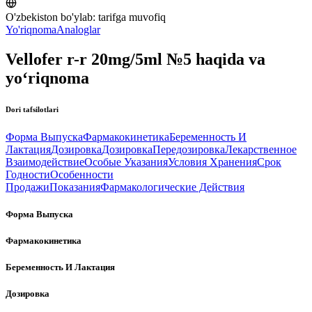
O'zbekiston bo'ylab:
tarifga muvofiq
Yo'riqnoma
Analoglar
Vellofer r-r 20mg/5ml №5 haqida va
yo‘riqnoma
Dori tafsilotlari
Форма Выпуска
Фармакокинетика
Беременность И
Лактация
Дозировка
Дозировка
Передозировка
Лекарственное
Взаимодействие
Особые Указания
Условия Хранения
Срок
Годности
Особенности
Продажи
Показания
Фармакологические Действия
Форма Выпуска
Фармакокинетика
Беременность И Лактация
Дозировка