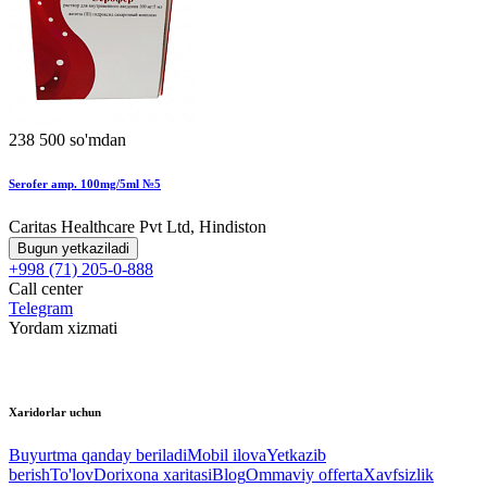
238 500 so'mdan
Serofer amp. 100mg/5ml №5
Caritas Healthcare Pvt Ltd, Hindiston
Bugun yetkaziladi
+998 (71) 205-0-888
Call center
Telegram
Yordam xizmati
Xaridorlar uchun
Buyurtma qanday beriladi
Mobil ilova
Yetkazib
berish
To'lov
Dorixona xaritasi
Blog
Ommaviy offerta
Xavfsizlik