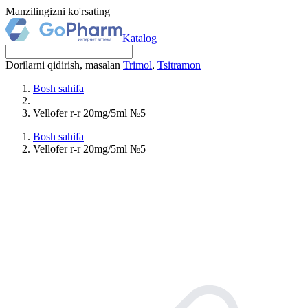
Manzilingizni ko'rsating
Katalog
Dorilarni qidirish, masalan
Trimol
,
Tsitramon
Bosh sahifa
Vellofer r-r 20mg/5ml №5
Bosh sahifa
Vellofer r-r 20mg/5ml №5