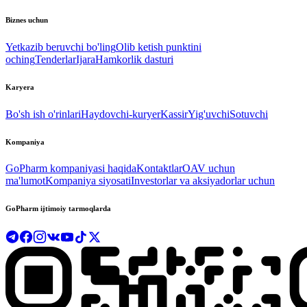
Biznes uchun
Yetkazib beruvchi bo'ling
Olib ketish punktini
oching
Tenderlar
Ijara
Hamkorlik dasturi
Karyera
Bo'sh ish o'rinlari
Haydovchi-kuryer
Kassir
Yig'uvchi
Sotuvchi
Kompaniya
GoPharm kompaniyasi haqida
Kontaktlar
OAV uchun
ma'lumot
Kompaniya siyosati
Investorlar va aksiyadorlar uchun
GoPharm ijtimoiy tarmoqlarda