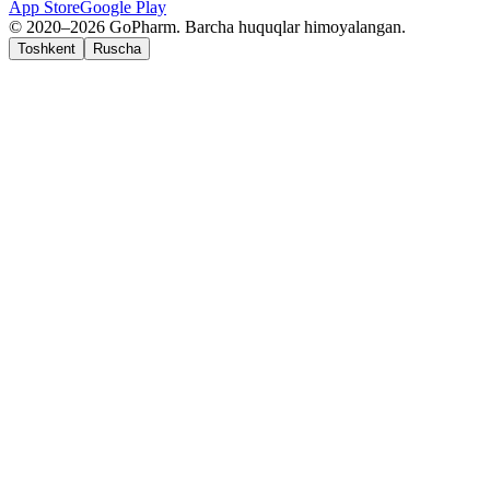
App Store
Google Play
© 2020–2026 GoPharm. Barcha huquqlar himoyalangan.
Toshkent
Ruscha