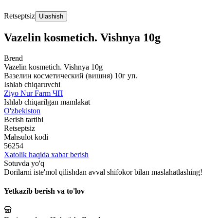
Retseptsiz
Ulashish
Vazelin kosmetich. Vishnya 10g
Brend
Vazelin kosmetich. Vishnya 10g
Вазелин косметический (вишня) 10г уп.
Ishlab chiqaruvchi
Ziyo Nur Farm ЧП
Ishlab chiqarilgan mamlakat
O'zbekiston
Berish tartibi
Retseptsiz
Mahsulot kodi
56254
Xatolik haqida xabar berish
Sotuvda yo'q
Dorilarni iste'mol qilishdan avval shifokor bilan maslahatlashing!
Yetkazib berish va to'lov