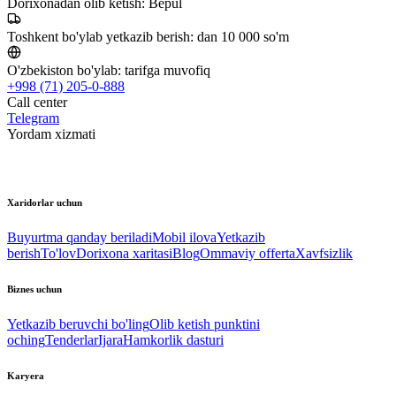
Dorixonadan olib ketish:
Bepul
Toshkent bo'ylab yetkazib berish:
dan 10 000 so'm
O'zbekiston bo'ylab:
tarifga muvofiq
+998 (71) 205-0-888
Call center
Telegram
Yordam xizmati
Xaridorlar uchun
Buyurtma qanday beriladi
Mobil ilova
Yetkazib
berish
To'lov
Dorixona xaritasi
Blog
Ommaviy offerta
Xavfsizlik
Biznes uchun
Yetkazib beruvchi bo'ling
Olib ketish punktini
oching
Tenderlar
Ijara
Hamkorlik dasturi
Karyera