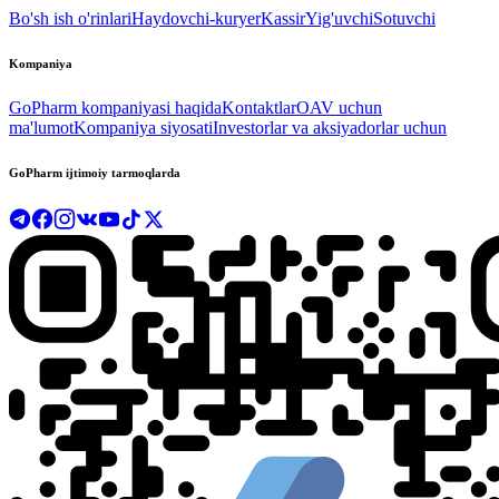
Bo'sh ish o'rinlari
Haydovchi-kuryer
Kassir
Yig'uvchi
Sotuvchi
Kompaniya
GoPharm kompaniyasi haqida
Kontaktlar
OAV uchun
ma'lumot
Kompaniya siyosati
Investorlar va aksiyadorlar uchun
GoPharm ijtimoiy tarmoqlarda