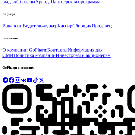
выдачи
Тендеры
Аренда
Партнерская программа
Карьера
Вакансии
Водитель-курьер
Кассир
Сборщик
Продавец
Компания
О компании GoPharm
Контакты
Информация для
СМИ
Политика компании
Инвесторам и акционерам
GoPharm в соцсетях