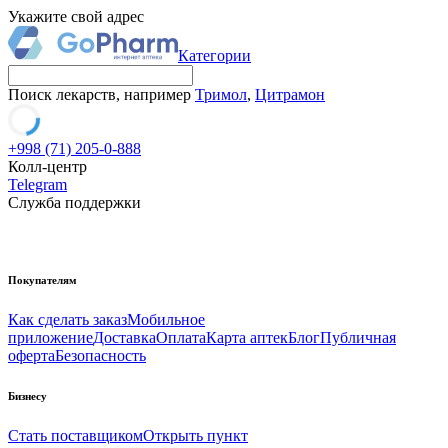
Укажите свой адрес
Категории
Поиск лекарств, например
Тримол
,
Цитрамон
+998 (71) 205-0-888
Колл-центр
Telegram
Служба поддержки
Покупателям
Как сделать заказ
Мобильное
приложение
Доставка
Оплата
Карта аптек
Блог
Публичная
оферта
Безопасность
Бизнесу
Стать поставщиком
Открыть пункт