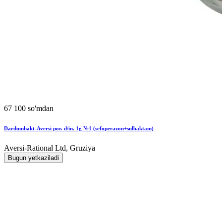
67 100 so'mdan
Dardumbakt-Aversi por. d/in. 1g №1 (sefoperazon+sulbaktam)
Aversi-Rational Ltd, Gruziya
Bugun yetkaziladi