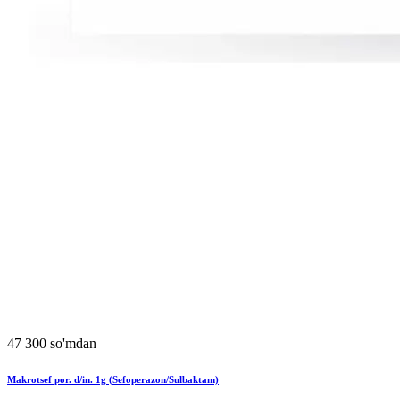
47 300 so'mdan
Makrotsef por. d/in. 1g (Sefoperazon/Sulbaktam)