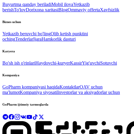
Buyurtma qanday beriladi
Mobil ilova
Yetkazib
berish
To'lov
Dorixona xaritasi
Blog
Ommaviy offerta
Xavfsizlik
Biznes uchun
Yetkazib beruvchi bo'ling
Olib ketish punktini
oching
Tenderlar
Ijara
Hamkorlik dasturi
Karyera
Bo'sh ish o'rinlari
Haydovchi-kuryer
Kassir
Yig'uvchi
Sotuvchi
Kompaniya
GoPharm kompaniyasi haqida
Kontaktlar
OAV uchun
ma'lumot
Kompaniya siyosati
Investorlar va aksiyadorlar uchun
GoPharm ijtimoiy tarmoqlarda