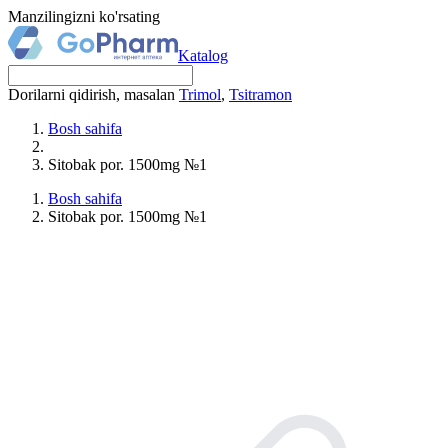
Manzilingizni ko'rsating
Katalog
Dorilarni qidirish, masalan
Trimol
,
Tsitramon
Bosh sahifa
Sitobak por. 1500mg №1
Bosh sahifa
Sitobak por. 1500mg №1