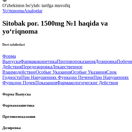
O'zbekiston bo'ylab:
tarifga muvofiq
Yo'riqnoma
Analoglar
Sitobak por. 1500mg №1 haqida va
yo‘riqnoma
Dori tafsilotlari
Форма
Выпуска
Фармакокинетика
Противопоказания
Дозировка
Побоч
Действия
Передозировка
Лекарственное
Взаимодействие
Особые Указания
Особые Указания
Срок
Годности
При Нарушениях Функции Печени
При Нарушениях
Функции Почек
Показания
Фармакологические Действия
Форма Выпуска
Фармакокинетика
Противопоказания
Дозировка