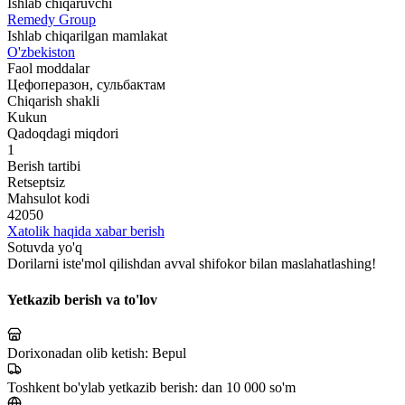
Ishlab chiqaruvchi
Remedy Group
Ishlab chiqarilgan mamlakat
O'zbekiston
Faol moddalar
Цефоперазон, сульбактам
Chiqarish shakli
Kukun
Qadoqdagi miqdori
1
Berish tartibi
Retseptsiz
Mahsulot kodi
42050
Xatolik haqida xabar berish
Sotuvda yo'q
Dorilarni iste'mol qilishdan avval shifokor bilan maslahatlashing!
Yetkazib berish va to'lov
Dorixonadan olib ketish:
Bepul
Toshkent bo'ylab yetkazib berish:
dan 10 000 so'm