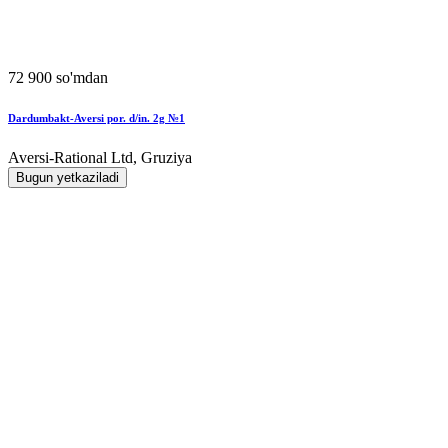
72 900 so'mdan
Dardumbakt-Aversi por. d/in. 2g №1
Aversi-Rational Ltd, Gruziya
Bugun yetkaziladi