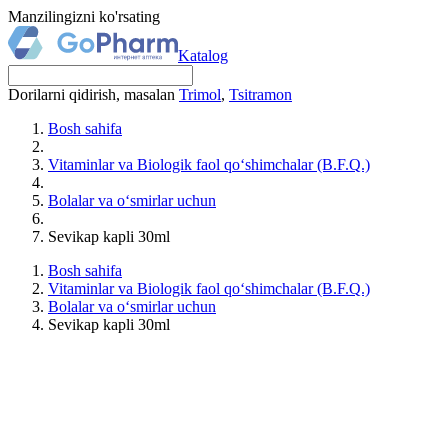
Manzilingizni ko'rsating
Katalog
Dorilarni qidirish, masalan
Trimol
,
Tsitramon
Bosh sahifa
Vitaminlar va Biologik faol qo‘shimchalar (B.F.Q.)
Bolalar va o‘smirlar uchun
Sevikap kapli 30ml
Bosh sahifa
Vitaminlar va Biologik faol qo‘shimchalar (B.F.Q.)
Bolalar va o‘smirlar uchun
Sevikap kapli 30ml