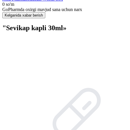
0 so'm
GoPharmda oxirgi mavjud sana uchun narx
Kelganida xabar berish
"Sevikap kapli 30ml»