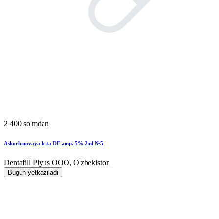
2 400 so'mdan
Askorbinovaya k-ta DF amp. 5% 2ml №5
Dentafill Plyus OOO, O'zbekiston
Bugun yetkaziladi