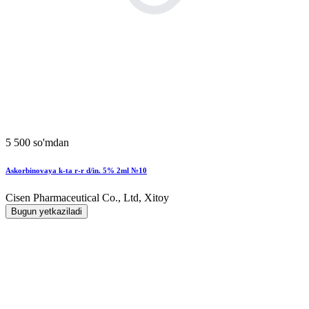
5 500 so'mdan
Askorbinovaya k-ta r-r d/in. 5% 2ml №10
Cisen Pharmaceutical Co., Ltd, Xitoy
Bugun yetkaziladi