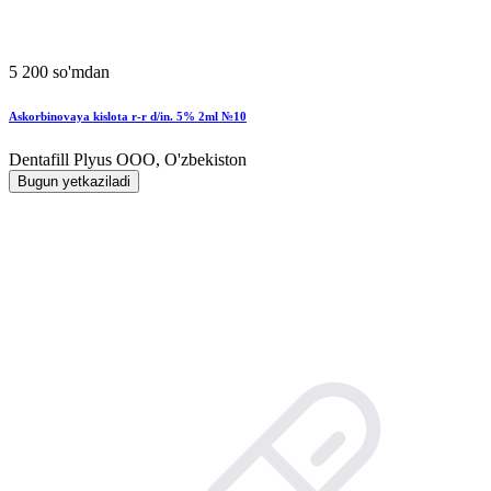
5 200 so'mdan
Askorbinovaya kislota r-r d/in. 5% 2ml №10
Dentafill Plyus OOO, O'zbekiston
Bugun yetkaziladi