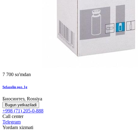
7 700 so'mdan
Sefazolin por. 1g
Биосинтез, Rossiya
Bugun yetkaziladi
+998 (71) 205-0-888
Call center
Telegram
Yordam xizmati