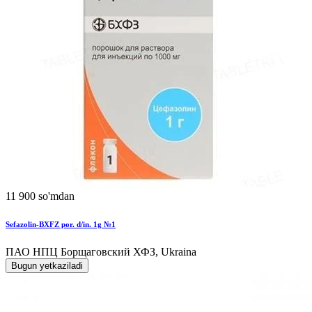
11 900 so'mdan
Sefazolin-BXFZ por. d/in. 1g №1
ПАО НПЦ Борщаговский ХФЗ, Ukraina
Bugun yetkaziladi