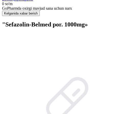
0 so'm
GoPharmda oxirgi mavjud sana uchun narx
Kelganida xabar berish
"Sefazolin-Belmed por. 1000mg»