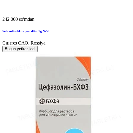
242 000 so'mdan
Sefazolin-Akos por. d/in. 1g №50
Синтез ОАО, Rossiya
Bugun yetkaziladi