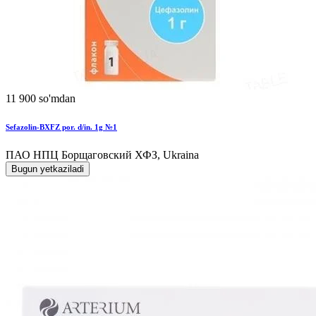
11 900 so'mdan
Sefazolin-BXFZ por. d/in. 1g №1
ПАО НПЦ Борщаговский ХФЗ, Ukraina
Bugun yetkaziladi