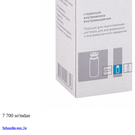
7 700 so'mdan
Sefazolin por. 1g