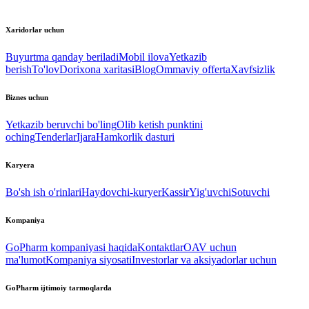
Xaridorlar uchun
Buyurtma qanday beriladi
Mobil ilova
Yetkazib
berish
To'lov
Dorixona xaritasi
Blog
Ommaviy offerta
Xavfsizlik
Biznes uchun
Yetkazib beruvchi bo'ling
Olib ketish punktini
oching
Tenderlar
Ijara
Hamkorlik dasturi
Karyera
Bo'sh ish o'rinlari
Haydovchi-kuryer
Kassir
Yig'uvchi
Sotuvchi
Kompaniya
GoPharm kompaniyasi haqida
Kontaktlar
OAV uchun
ma'lumot
Kompaniya siyosati
Investorlar va aksiyadorlar uchun
GoPharm ijtimoiy tarmoqlarda