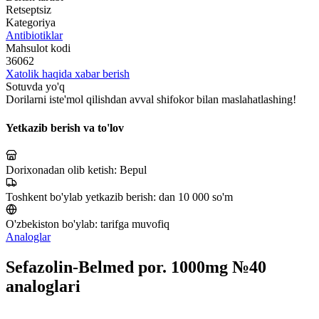
Retseptsiz
Kategoriya
Antibiotiklar
Mahsulot kodi
36062
Xatolik haqida xabar berish
Sotuvda yo'q
Dorilarni iste'mol qilishdan avval shifokor bilan maslahatlashing!
Yetkazib berish va to'lov
Dorixonadan olib ketish:
Bepul
Toshkent bo'ylab yetkazib berish:
dan 10 000 so'm
O'zbekiston bo'ylab:
tarifga muvofiq
Analoglar
Sefazolin-Belmed por. 1000mg №40
analoglari