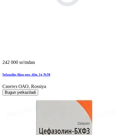
242 000 so'mdan
Sefazolin-Akos por. d/in. 1g №50
Синтез ОАО, Rossiya
Bugun yetkaziladi