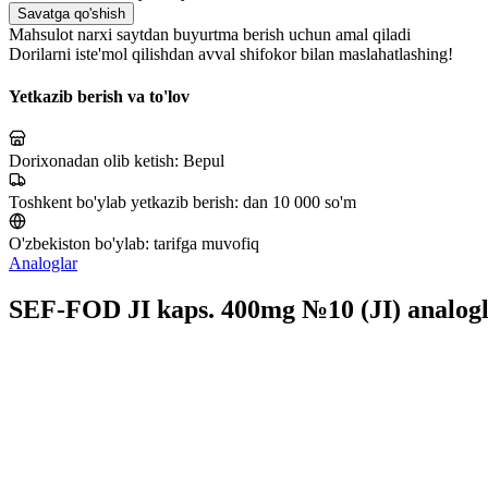
Savatga qo'shish
Mahsulot narxi saytdan buyurtma berish uchun amal qiladi
Dorilarni iste'mol qilishdan avval shifokor bilan maslahatlashing!
Yetkazib berish va to'lov
Dorixonadan olib ketish:
Bepul
Toshkent bo'ylab yetkazib berish:
dan 10 000 so'm
O'zbekiston bo'ylab:
tarifga muvofiq
Analoglar
SЕF-FOD JI kaps. 400mg №10 (JI) analogl