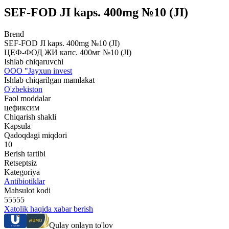
SЕF-FOD JI kaps. 400mg №10 (JI)
Brend
SЕF-FOD JI kaps. 400mg №10 (JI)
ЦЕФ-ФОД ЖИ капс. 400мг №10 (JI)
Ishlab chiqaruvchi
OOO "Jayxun invest
Ishlab chiqarilgan mamlakat
O'zbekiston
Faol moddalar
цефиксим
Chiqarish shakli
Kapsula
Qadoqdagi miqdori
10
Berish tartibi
Retseptsiz
Kategoriya
Antibiotiklar
Mahsulot kodi
55555
Xatolik haqida xabar berish
Qulay onlayn to'lov