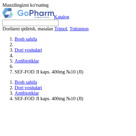
Manzilingizni ko'rsating
Katalog
Dorilarni qidirish, masalan
Trimol
,
Tsitramon
Bosh sahifa
Dori vositalari
Antibiotiklar
SЕF-FOD JI kaps. 400mg №10 (JI)
Bosh sahifa
Dori vositalari
Antibiotiklar
SЕF-FOD JI kaps. 400mg №10 (JI)