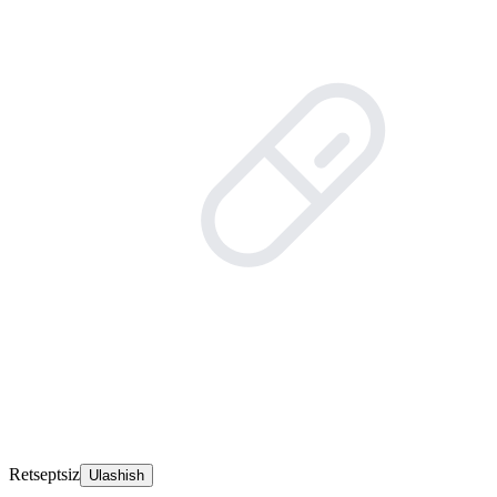
Retseptsiz
Ulashish