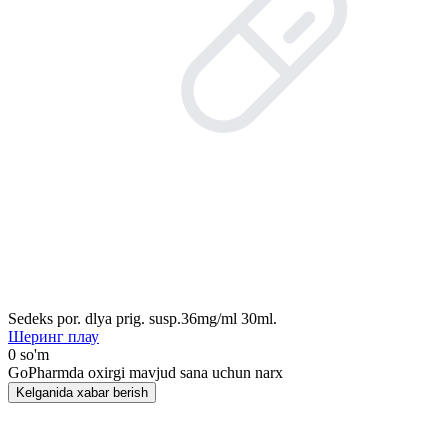
Sedeks por. dlya prig. susp.36mg/ml 30ml.
Шеринг плау
0 so'm
GoPharmda oxirgi mavjud sana uchun narx
Kelganida xabar berish