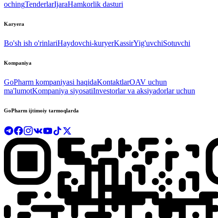
oching
Tenderlar
Ijara
Hamkorlik dasturi
Karyera
Bo'sh ish o'rinlari
Haydovchi-kuryer
Kassir
Yig'uvchi
Sotuvchi
Kompaniya
GoPharm kompaniyasi haqida
Kontaktlar
OAV uchun
ma'lumot
Kompaniya siyosati
Investorlar va aksiyadorlar uchun
GoPharm ijtimoiy tarmoqlarda