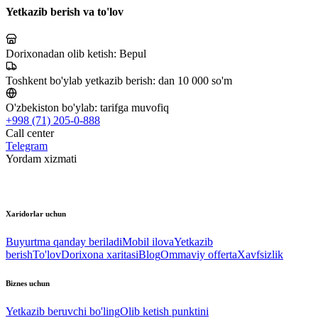
Yetkazib berish va to'lov
Dorixonadan olib ketish:
Bepul
Toshkent bo'ylab yetkazib berish:
dan 10 000 so'm
O'zbekiston bo'ylab:
tarifga muvofiq
+998 (71) 205-0-888
Call center
Telegram
Yordam xizmati
Xaridorlar uchun
Buyurtma qanday beriladi
Mobil ilova
Yetkazib
berish
To'lov
Dorixona xaritasi
Blog
Ommaviy offerta
Xavfsizlik
Biznes uchun
Yetkazib beruvchi bo'ling
Olib ketish punktini