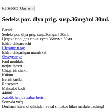
Retseptsiz
Ulashish
Sedeks por. dlya prig. susp.36mg/ml 30ml.
Brend
Sedeks por. dlya prig. susp.36mg/ml 30ml.
Цедекс пор. для приг. сусп.36мг/мл 30мл.
Ishlab chiqaruvchi
Шеринг плау
Ishlab chiqarilgan mamlakat
Shveytsariya
Faol moddalar
цефтибутен
Chiqarish shakli
Kukun
Berish tartibi
Retseptsiz
Mahsulot kodi
44006
Xatolik haqida xabar berish
Sotuvda yo'q
Dorilarni iste'mol qilishdan avval shifokor bilan maslahatlashing!