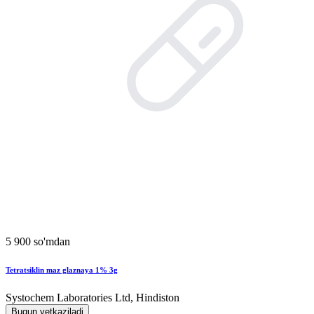
5 900 so'mdan
Tetratsiklin maz glaznaya 1% 3g
Systochem Laboratories Ltd, Hindiston
Bugun yetkaziladi