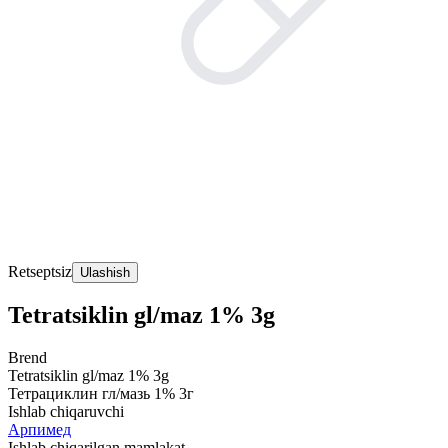
Retseptsiz
Ulashish
Tetratsiklin gl/maz 1% 3g
Brend
Tetratsiklin gl/maz 1% 3g
Тетрациклин гл/мазь 1% 3г
Ishlab chiqaruvchi
Арпимед
Ishlab chiqarilgan mamlakat