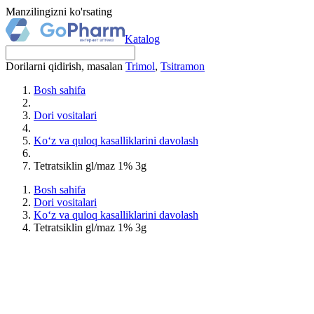
Manzilingizni ko'rsating
Katalog
Dorilarni qidirish, masalan
Trimol
,
Tsitramon
Bosh sahifa
Dori vositalari
Ko‘z va quloq kasalliklarini davolash
Tetratsiklin gl/maz 1% 3g
Bosh sahifa
Dori vositalari
Ko‘z va quloq kasalliklarini davolash
Tetratsiklin gl/maz 1% 3g