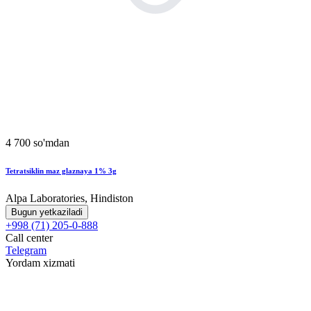
4 700 so'mdan
Tetratsiklin maz glaznaya 1% 3g
Alpa Laboratories, Hindiston
Bugun yetkaziladi
+998 (71) 205-0-888
Call center
Telegram
Yordam xizmati