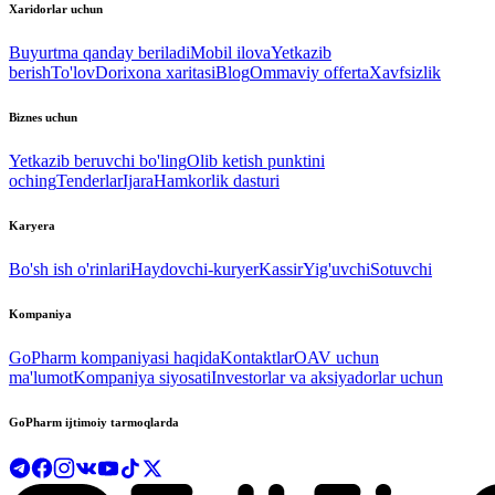
Xaridorlar uchun
Buyurtma qanday beriladi
Mobil ilova
Yetkazib
berish
To'lov
Dorixona xaritasi
Blog
Ommaviy offerta
Xavfsizlik
Biznes uchun
Yetkazib beruvchi bo'ling
Olib ketish punktini
oching
Tenderlar
Ijara
Hamkorlik dasturi
Karyera
Bo'sh ish o'rinlari
Haydovchi-kuryer
Kassir
Yig'uvchi
Sotuvchi
Kompaniya
GoPharm kompaniyasi haqida
Kontaktlar
OAV uchun
ma'lumot
Kompaniya siyosati
Investorlar va aksiyadorlar uchun
GoPharm ijtimoiy tarmoqlarda