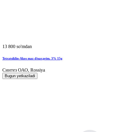
13 800 so'mdan
Tetratsiklin-Akos maz d/nar.prim. 3% 15g
Синтез ОАО, Rossiya
Bugun yetkaziladi