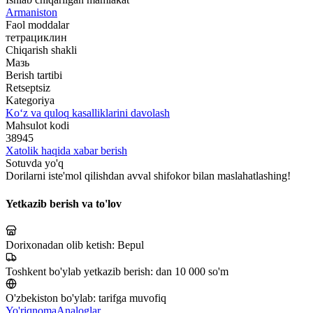
Armaniston
Faol moddalar
тетрациклин
Chiqarish shakli
Мазь
Berish tartibi
Retseptsiz
Kategoriya
Ko‘z va quloq kasalliklarini davolash
Mahsulot kodi
38945
Xatolik haqida xabar berish
Sotuvda yo'q
Dorilarni iste'mol qilishdan avval shifokor bilan maslahatlashing!
Yetkazib berish va to'lov
Dorixonadan olib ketish:
Bepul
Toshkent bo'ylab yetkazib berish:
dan 10 000 so'm
O'zbekiston bo'ylab:
tarifga muvofiq
Yo'riqnoma
Analoglar