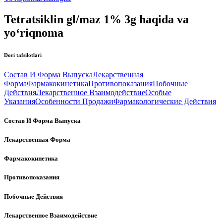
Tetratsiklin gl/maz 1% 3g haqida va
yo‘riqnoma
Dori tafsilotlari
Состав И Форма Выпуска
Лекарственная
Форма
Фармакокинетика
Противопоказания
Побочные
Действия
Лекарственное Взаимодействие
Особые
Указания
Особенности Продажи
Фармакологические Действия
Состав И Форма Выпуска
Лекарственная Форма
Фармакокинетика
Противопоказания
Побочные Действия
Лекарственное Взаимодействие