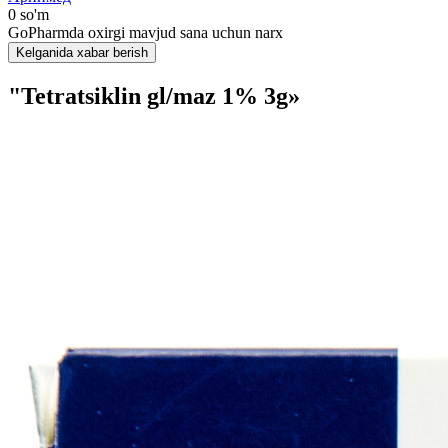
0 so'm
GoPharmda oxirgi mavjud sana uchun narx
Kelganida xabar berish
"Tetratsiklin gl/maz 1% 3g»