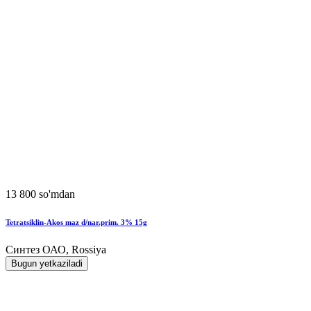
13 800 so'mdan
Tetratsiklin-Akos maz d/nar.prim. 3% 15g
Синтез ОАО, Rossiya
Bugun yetkaziladi