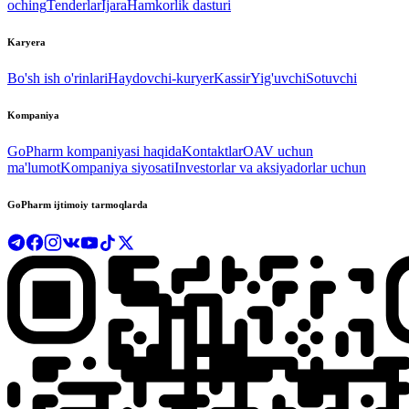
oching
Tenderlar
Ijara
Hamkorlik dasturi
Karyera
Bo'sh ish o'rinlari
Haydovchi-kuryer
Kassir
Yig'uvchi
Sotuvchi
Kompaniya
GoPharm kompaniyasi haqida
Kontaktlar
OAV uchun
ma'lumot
Kompaniya siyosati
Investorlar va aksiyadorlar uchun
GoPharm ijtimoiy tarmoqlarda