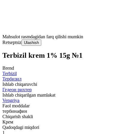
Mahsulot rasmdagidan farq qilishi mumkin
Retseptsiz
Ulashish
Terbizil krem 1% 15g №1
Brend
Terbizil
Тербизил
Ishlab chiqaruvchi
Гедеон рихтер
Ishlab chiqarilgan mamlakat
Vengriya
Faol moddalar
тербинафин
Chiqarish shakli
Крем
Qadoqdagi miqdori
1