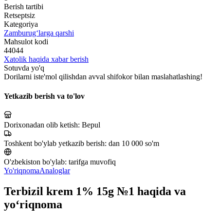
Berish tartibi
Retseptsiz
Kategoriya
Zamburug‘larga qarshi
Mahsulot kodi
44044
Xatolik haqida xabar berish
Sotuvda yo'q
Dorilarni iste'mol qilishdan avval shifokor bilan maslahatlashing!
Yetkazib berish va to'lov
Dorixonadan olib ketish:
Bepul
Toshkent bo'ylab yetkazib berish:
dan 10 000 so'm
O'zbekiston bo'ylab:
tarifga muvofiq
Yo'riqnoma
Analoglar
Terbizil krem 1% 15g №1 haqida va
yo‘riqnoma