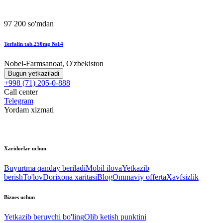
97 200 so'mdan
Terfalin tab.250mg №14
Nobel-Farmsanoat, O'zbekiston
Bugun yetkaziladi
+998 (71) 205-0-888
Call center
Telegram
Yordam xizmati
Xaridorlar uchun
Buyurtma qanday beriladi
Mobil ilova
Yetkazib
berish
To'lov
Dorixona xaritasi
Blog
Ommaviy offerta
Xavfsizlik
Biznes uchun
Yetkazib beruvchi bo'ling
Olib ketish punktini