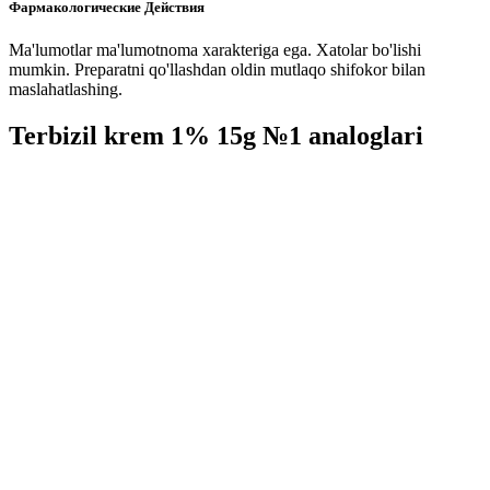
Фармакологические Действия
Ma'lumotlar ma'lumotnoma xarakteriga ega. Xatolar bo'lishi
mumkin. Preparatni qo'llashdan oldin mutlaqo shifokor bilan
maslahatlashing.
Terbizil krem 1% 15g №1 analoglari