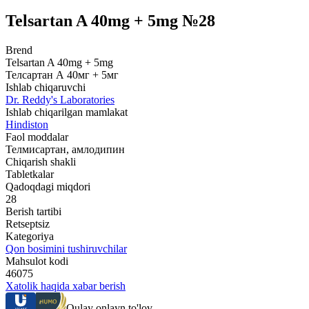
Telsartan A 40mg + 5mg №28
Brend
Telsartan A 40mg + 5mg
Телсартан А 40мг + 5мг
Ishlab chiqaruvchi
Dr. Reddy's Laboratories
Ishlab chiqarilgan mamlakat
Hindiston
Faol moddalar
Телмисартан, амлодипин
Chiqarish shakli
Tabletkalar
Qadoqdagi miqdori
28
Berish tartibi
Retseptsiz
Kategoriya
Qon bosimini tushiruvchilar
Mahsulot kodi
46075
Xatolik haqida xabar berish
Qulay onlayn to'lov