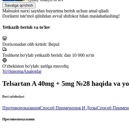
Savatga qo'shish
Mahsulot narxi saytdan buyurtma berish uchun amal qiladi
Dorilarni iste'mol qilishdan avval shifokor bilan maslahatlashing!
Yetkazib berish va to'lov
Dorixonadan olib ketish:
Bepul
Toshkent bo'ylab yetkazib berish:
dan 10 000 so'm
O'zbekiston bo'ylab:
tarifga muvofiq
Yo'riqnoma
Analoglar
Telsartan A 40mg + 5mg №28 haqida va y
Dori tafsilotlari
Противопоказания
Способ Применения И Дозы
Способ Примен
Противопоказания