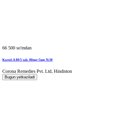
66 500 so'mdan
Kortel-A 80/5 tab. 80mg+5mg №30
Corona Remedies Pvt. Ltd, Hindiston
Bugun yetkaziladi