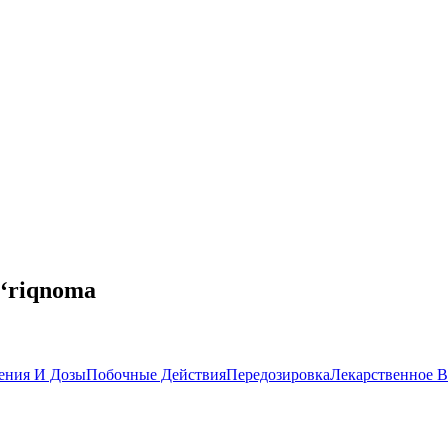
o‘riqnoma
ения И Дозы
Побочные Действия
Передозировка
Лекарственное В