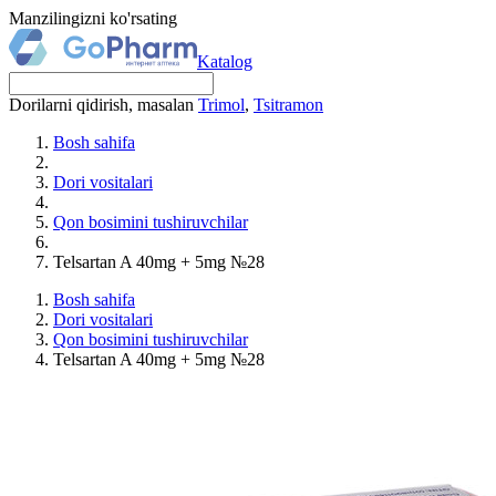
Manzilingizni ko'rsating
Katalog
Dorilarni qidirish, masalan
Trimol
,
Tsitramon
Bosh sahifa
Dori vositalari
Qon bosimini tushiruvchilar
Telsartan A 40mg + 5mg №28
Bosh sahifa
Dori vositalari
Qon bosimini tushiruvchilar
Telsartan A 40mg + 5mg №28