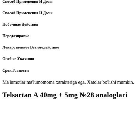
Способ Применения И Дозы
Способ Применения И Дозы
Побочные Действия
Передозировка
Лекарственное Взаимодействие
Особые Указания
Срок Годности
Ma'lumotlar ma'lumotnoma xarakteriga ega. Xatolar bo'lishi mumkin. P
Telsartan A 40mg + 5mg №28 analoglari