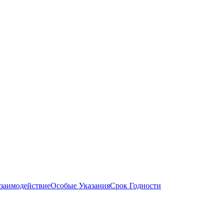
заимодействие
Особые Указания
Срок Годности