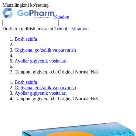
Manzilingizni ko'rsating
Katalog
Dorilarni qidirish, masalan
Trimol
,
Tsitramon
Bosh sahifa
Gigiyena, go‘zallik va parvarish
Ayollar gigiyenik vositalari
Tamponi gigiyen. o.b. Original Normal №8
Bosh sahifa
Gigiyena, go‘zallik va parvarish
Ayollar gigiyenik vositalari
Tamponi gigiyen. o.b. Original Normal №8