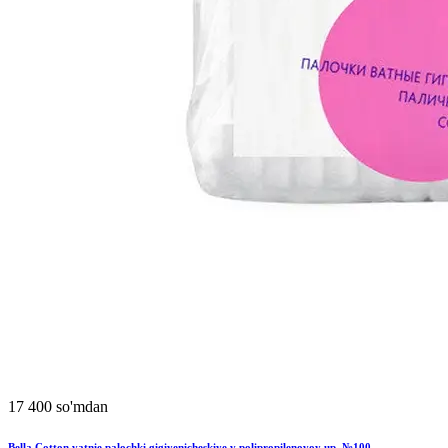
17 400 so'mdan
Bella Cotton vatnie palochki gigiyenicheskiye v polipropilenovoy up. №100