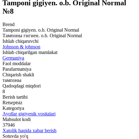
Tamponi gigiyen. o.b. Original Normal
№8
Brend
Tamponi gigiyen. o.b. Original Normal
Тампоны гигиен. o.b. Original Normal
Ishlab chiqaruvchi
Johnson & johnson
Ishlab chiqarilgan mamlakat
Germaniya
Faol moddalar
Parafarmatsiya
Chiqarish shakli
тампоны
Qadoqdagi miqdori
8
Berish tartibi
Retseptsiz
Kategoriya
Ayollar gigiyenik vositalari
Mahsulot kodi
37946
Xatolik haqida xabar berish
Sotuvda yo'q