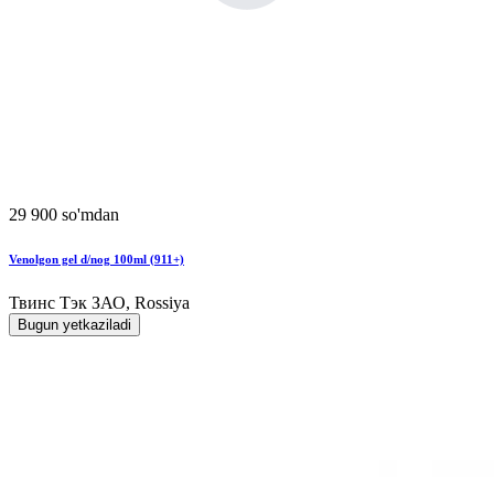
29 900 so'mdan
Venolgon gel d/nog 100ml (911+)
Твинс Тэк ЗАО, Rossiya
Bugun yetkaziladi