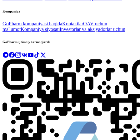
Kompaniya
GoPharm kompaniyasi haqida
Kontaktlar
OAV uchun
ma'lumot
Kompaniya siyosati
Investorlar va aksiyadorlar uchun
GoPharm ijtimoiy tarmoqlarda