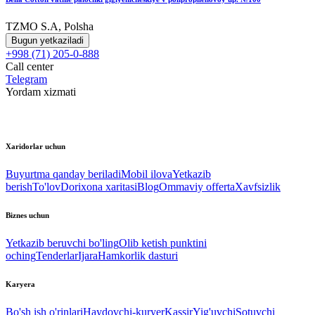
TZMO S.A, Polsha
Bugun yetkaziladi
+998 (71) 205-0-888
Call center
Telegram
Yordam xizmati
Xaridorlar uchun
Buyurtma qanday beriladi
Mobil ilova
Yetkazib
berish
To'lov
Dorixona xaritasi
Blog
Ommaviy offerta
Xavfsizlik
Biznes uchun
Yetkazib beruvchi bo'ling
Olib ketish punktini
oching
Tenderlar
Ijara
Hamkorlik dasturi
Karyera
Bo'sh ish o'rinlari
Haydovchi-kuryer
Kassir
Yig'uvchi
Sotuvchi