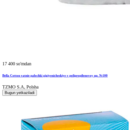
17 400 so'mdan
Bella Cotton vatnie palochki gigiyenicheskiye v polipropilenovoy up. №100
TZMO S.A, Polsha
Bugun yetkaziladi