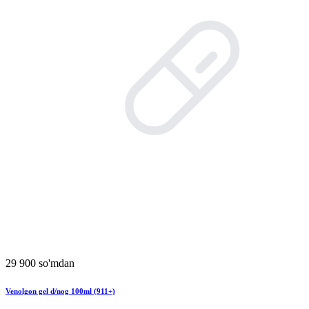
29 900 so'mdan
Venolgon gel d/nog 100ml (911+)