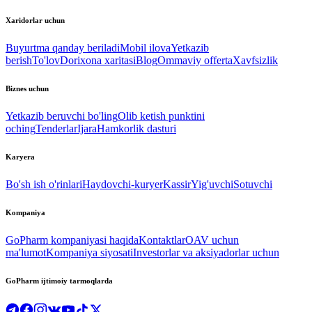
Xaridorlar uchun
Buyurtma qanday beriladi
Mobil ilova
Yetkazib
berish
To'lov
Dorixona xaritasi
Blog
Ommaviy offerta
Xavfsizlik
Biznes uchun
Yetkazib beruvchi bo'ling
Olib ketish punktini
oching
Tenderlar
Ijara
Hamkorlik dasturi
Karyera
Bo'sh ish o'rinlari
Haydovchi-kuryer
Kassir
Yig'uvchi
Sotuvchi
Kompaniya
GoPharm kompaniyasi haqida
Kontaktlar
OAV uchun
ma'lumot
Kompaniya siyosati
Investorlar va aksiyadorlar uchun
GoPharm ijtimoiy tarmoqlarda