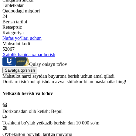
Tabletkalar
Qadoqdagi miqdori
24
Berish tartibi
Retseptsiz
Kategoriya
Nafas yo‘llari uchun
Mahsulot kodi
52067
Xatolik haqida xabar berish
Qulay onlayn to'lov
Savatga qo'shish
Mahsulot narxi saytdan buyurtma berish uchun amal qiladi
Dorilarni iste'mol qilishdan avval shifokor bilan maslahatlashing!
Yetkazib berish va to'lov
Dorixonadan olib ketish:
Bepul
Toshkent bo'ylab yetkazib berish:
dan 10 000 so'm
O'zbekiston bo'ylab:
tarifga muvofiq