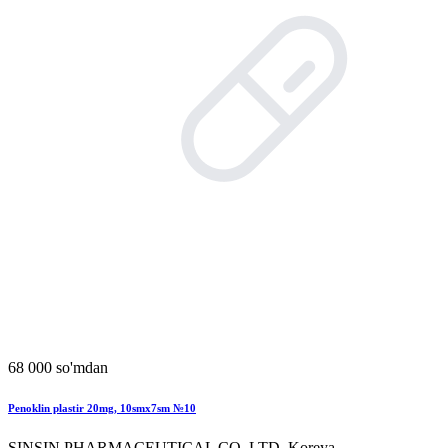
68 000 so'mdan
Penoklin plastir 20mg, 10smx7sm №10
SINSIN PHARMACEUTICAL CO. LTD, Koreya