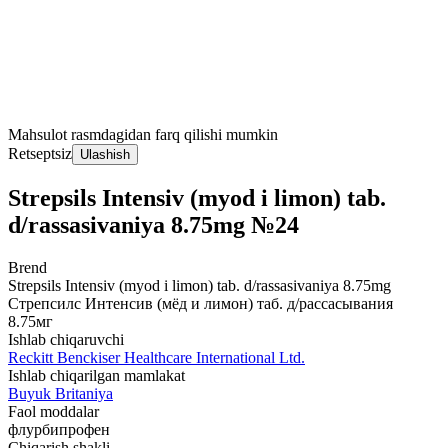
Mahsulot rasmdagidan farq qilishi mumkin
Retseptsiz
Ulashish
Strepsils Intensiv (myod i limon) tab.
d/rassasivaniya 8.75mg №24
Brend
Strepsils Intensiv (myod i limon) tab. d/rassasivaniya 8.75mg
Стрепсилс Интенсив (мёд и лимон) таб. д/рассасывания
8.75мг
Ishlab chiqaruvchi
Reckitt Benckiser Healthcare International Ltd.
Ishlab chiqarilgan mamlakat
Buyuk Britaniya
Faol moddalar
флурбипрофен
Chiqarish shakli