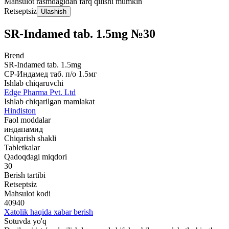
Mahsulot rasmdagidan farq qilishi mumkin
Retseptsiz
Ulashish
SR-Indamed tab. 1.5mg №30
Brend
SR-Indamed tab. 1.5mg
СР-Индамед таб. п/о 1.5мг
Ishlab chiqaruvchi
Edge Pharma Pvt. Ltd
Ishlab chiqarilgan mamlakat
Hindiston
Faol moddalar
индапамид
Chiqarish shakli
Tabletkalar
Qadoqdagi miqdori
30
Berish tartibi
Retseptsiz
Mahsulot kodi
40940
Xatolik haqida xabar berish
Sotuvda yo'q