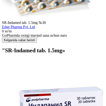
SR-Indamed tab. 1.5mg №30
Edge Pharma Pvt. Ltd
0 so'm
GoPharmda oxirgi mavjud sana uchun narx
Kelganida xabar berish
"SR-Indamed tab. 1.5mg»