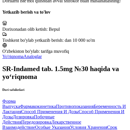
Dorilarni iste'mol qilishdan avval shifokor bilan maslahatlashing!
Yetkazib berish va to'lov
Dorixonadan olib ketish:
Bepul
Toshkent bo'ylab yetkazib berish:
dan 10 000 so'm
O'zbekiston bo'ylab:
tarifga muvofiq
Yo'riqnoma
Analoglar
SR-Indamed tab. 1.5mg №30 haqida va
yo‘riqnoma
Dori tafsilotlari
Форма
Выпуска
Фармакокинетика
Противопоказания
Беременность И
Лактация
Способ Применения И Дозы
Способ Применения И
Дозы
Дозировка
Побочные
Действия
Передозировка
Лекарственное
Взаимодействие
Особые Указания
Условия Хранения
Срок