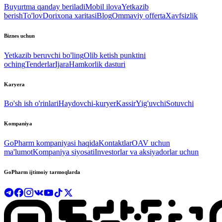
Buyurtma qanday beriladi
Mobil ilova
Yetkazib
berish
To'lov
Dorixona xaritasi
Blog
Ommaviy offerta
Xavfsizlik
Biznes uchun
Yetkazib beruvchi bo'ling
Olib ketish punktini
oching
Tenderlar
Ijara
Hamkorlik dasturi
Karyera
Bo'sh ish o'rinlari
Haydovchi-kuryer
Kassir
Yig'uvchi
Sotuvchi
Kompaniya
GoPharm kompaniyasi haqida
Kontaktlar
OAV uchun
ma'lumot
Kompaniya siyosati
Investorlar va aksiyadorlar uchun
GoPharm ijtimoiy tarmoqlarda