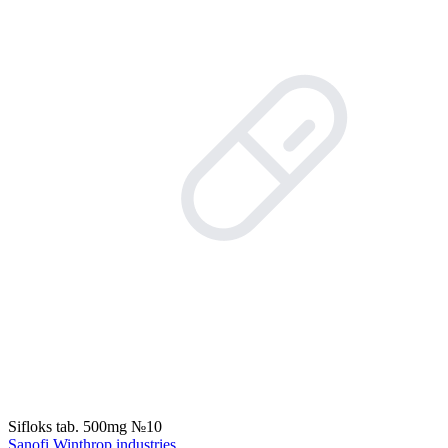
Sifloks tab. 500mg №10
Sanofi Winthrop industries