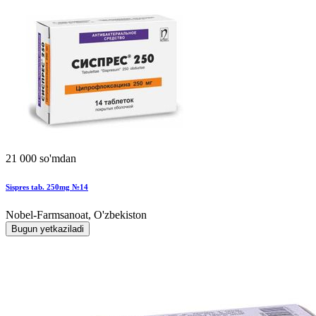
21 000 so'mdan
Sispres tab. 250mg №14
Nobel-Farmsanoat, O'zbekiston
Bugun yetkaziladi