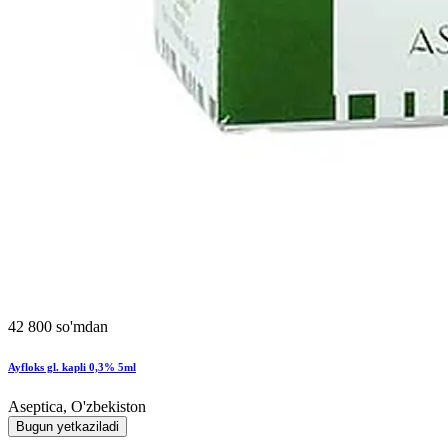
42 800 so'mdan
Ayfloks gl. kapli 0,3% 5ml
Aseptica, O'zbekiston
Bugun yetkaziladi