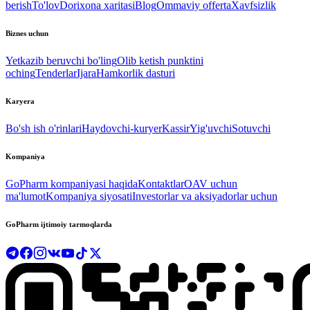
berish
To'lov
Dorixona xaritasi
Blog
Ommaviy offerta
Xavfsizlik
Biznes uchun
Yetkazib beruvchi bo'ling
Olib ketish punktini
oching
Tenderlar
Ijara
Hamkorlik dasturi
Karyera
Bo'sh ish o'rinlari
Haydovchi-kuryer
Kassir
Yig'uvchi
Sotuvchi
Kompaniya
GoPharm kompaniyasi haqida
Kontaktlar
OAV uchun
ma'lumot
Kompaniya siyosati
Investorlar va aksiyadorlar uchun
GoPharm ijtimoiy tarmoqlarda