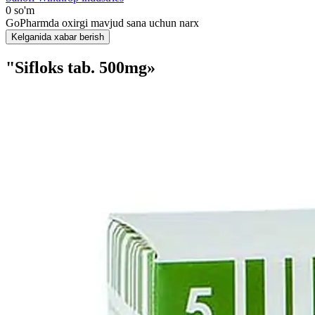
0 so'm
GoPharmda oxirgi mavjud sana uchun narx
Kelganida xabar berish
"Sifloks tab. 500mg»