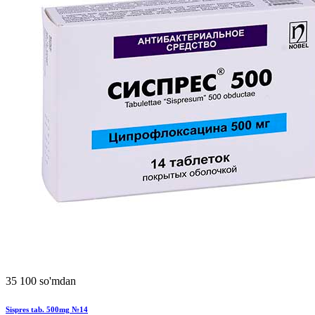
35 100 so'mdan
Sispres tab. 500mg №14