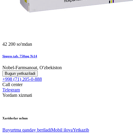
42 200 so'mdan
Sispres tab. 750mg №14
Nobel-Farmsanoat, O'zbekiston
Bugun yetkaziladi
+998 (71) 205-0-888
Call center
Telegram
Yordam xizmati
Xaridorlar uchun
Buyurtma qanday beriladi
Mobil ilova
Yetkazib