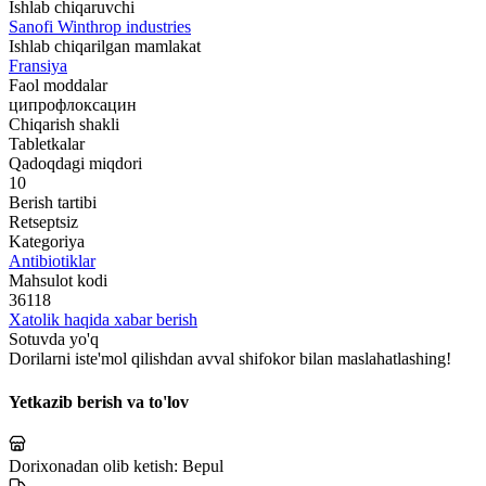
Ishlab chiqaruvchi
Sanofi Winthrop industries
Ishlab chiqarilgan mamlakat
Fransiya
Faol moddalar
ципрофлоксацин
Chiqarish shakli
Tabletkalar
Qadoqdagi miqdori
10
Berish tartibi
Retseptsiz
Kategoriya
Antibiotiklar
Mahsulot kodi
36118
Xatolik haqida xabar berish
Sotuvda yo'q
Dorilarni iste'mol qilishdan avval shifokor bilan maslahatlashing!
Yetkazib berish va to'lov
Dorixonadan olib ketish:
Bepul