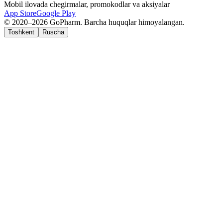
Mobil ilovada chegirmalar, promokodlar va aksiyalar
App Store
Google Play
© 2020–2026 GoPharm. Barcha huquqlar himoyalangan.
Toshkent
Ruscha