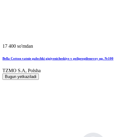
17 400 so'mdan
Bella Cotton vatnie palochki gigiyenicheskiye v polipropilenovoy up. №100
TZMO S.A, Polsha
Bugun yetkaziladi