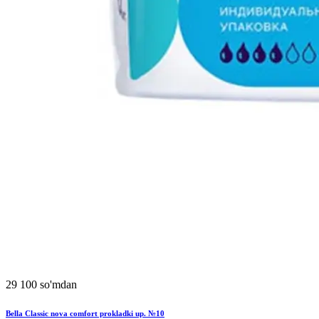
29 100 so'mdan
Bella Classic nova comfort prokladki up. №10