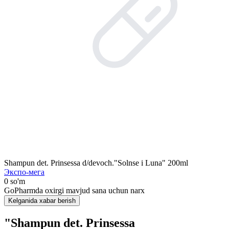
Shampun det. Prinsessa d/devoch."Solnse i Luna" 200ml
Экспо-мега
0 so'm
GoPharmda oxirgi mavjud sana uchun narx
Kelganida xabar berish
"Shampun det. Prinsessa