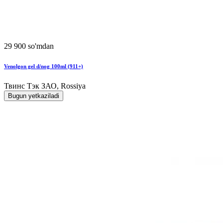
29 900 so'mdan
Venolgon gel d/nog 100ml (911+)
Твинс Тэк ЗАО, Rossiya
Bugun yetkaziladi