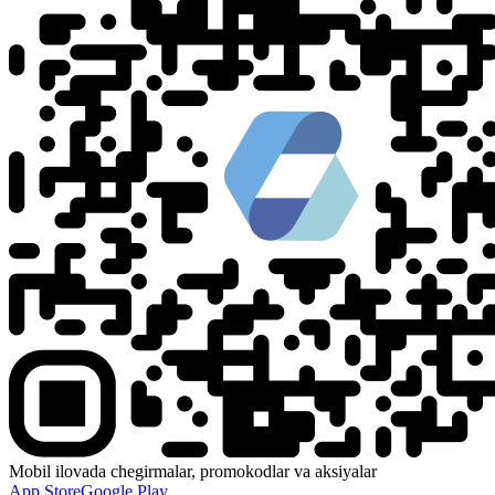
Mobil ilovada chegirmalar, promokodlar va aksiyalar
App Store
Google Play