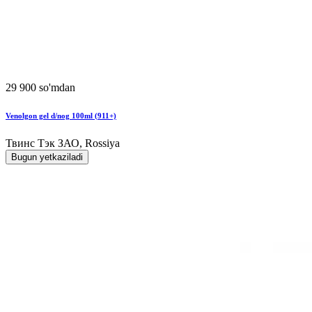
29 900 so'mdan
Venolgon gel d/nog 100ml (911+)
Твинс Тэк ЗАО, Rossiya
Bugun yetkaziladi