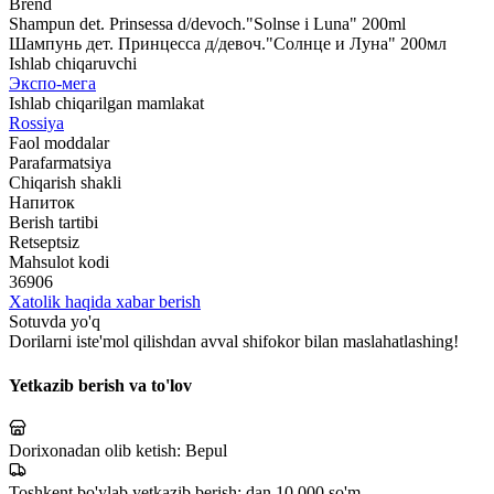
Brend
Shampun det. Prinsessa d/devoch."Solnse i Luna" 200ml
Шампунь дет. Принцесса д/девоч."Солнце и Луна" 200мл
Ishlab chiqaruvchi
Экспо-мега
Ishlab chiqarilgan mamlakat
Rossiya
Faol moddalar
Parafarmatsiya
Chiqarish shakli
Напиток
Berish tartibi
Retseptsiz
Mahsulot kodi
36906
Xatolik haqida xabar berish
Sotuvda yo'q
Dorilarni iste'mol qilishdan avval shifokor bilan maslahatlashing!
Yetkazib berish va to'lov
Dorixonadan olib ketish:
Bepul
Toshkent bo'ylab yetkazib berish:
dan 10 000 so'm