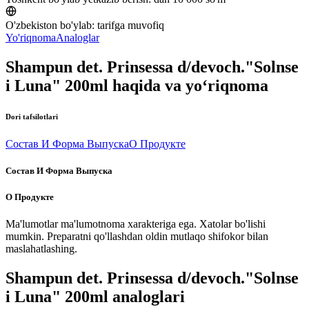
O'zbekiston bo'ylab:
tarifga muvofiq
Yo'riqnoma
Analoglar
Shampun det. Prinsessa d/devoch."Solnse
i Luna" 200ml haqida va yo‘riqnoma
Dori tafsilotlari
Состав И Форма Выпуска
О Продукте
Состав И Форма Выпуска
О Продукте
Ma'lumotlar ma'lumotnoma xarakteriga ega. Xatolar bo'lishi
mumkin. Preparatni qo'llashdan oldin mutlaqo shifokor bilan
maslahatlashing.
Shampun det. Prinsessa d/devoch."Solnse
i Luna" 200ml analoglari