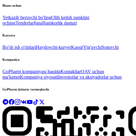
Biznes uchun
Yetkazib beruvchi bo'ling
Olib ketish punktini
oching
Tenderlar
Ijara
Hamkorlik dasturi
Karyera
Bo'sh ish o'rinlari
Haydovchi-kuryer
Kassir
Yig'uvchi
Sotuvchi
Kompaniya
GoPharm kompaniyasi haqida
Kontaktlar
OAV uchun
ma'lumot
Kompaniya siyosati
Investorlar va aksiyadorlar uchun
GoPharm ijtimoiy tarmoqlarda