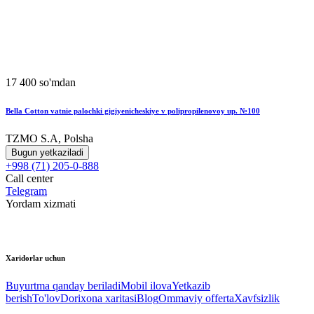
17 400 so'mdan
Bella Cotton vatnie palochki gigiyenicheskiye v polipropilenovoy up. №100
TZMO S.A, Polsha
Bugun yetkaziladi
+998 (71) 205-0-888
Call center
Telegram
Yordam xizmati
Xaridorlar uchun
Buyurtma qanday beriladi
Mobil ilova
Yetkazib
berish
To'lov
Dorixona xaritasi
Blog
Ommaviy offerta
Xavfsizlik