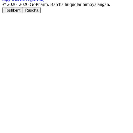
© 2020–2026 GoPharm. Barcha huquqlar himoyalangan.
Toshkent
Ruscha