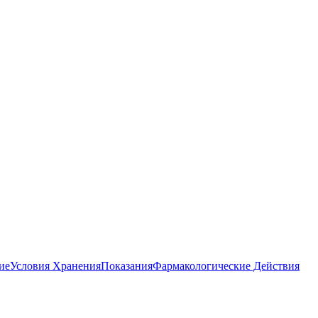
ие
Условия Хранения
Показания
Фармакологические Действия