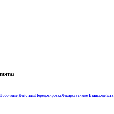
qnoma
Побочные Действия
Передозировка
Лекарственное Взаимодейств