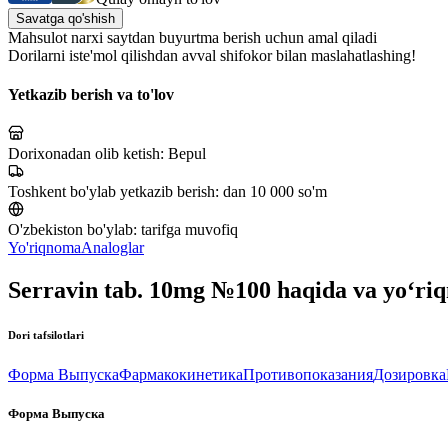
Savatga qo'shish
Mahsulot narxi saytdan buyurtma berish uchun amal qiladi
Dorilarni iste'mol qilishdan avval shifokor bilan maslahatlashing!
Yetkazib berish va to'lov
Dorixonadan olib ketish:
Bepul
Toshkent bo'ylab yetkazib berish:
dan 10 000 so'm
O'zbekiston bo'ylab:
tarifga muvofiq
Yo'riqnoma
Analoglar
Serravin tab. 10mg №100 haqida va yo‘ri
Dori tafsilotlari
Форма Выпуска
Фармакокинетика
Противопоказания
Дозировка
Форма Выпуска