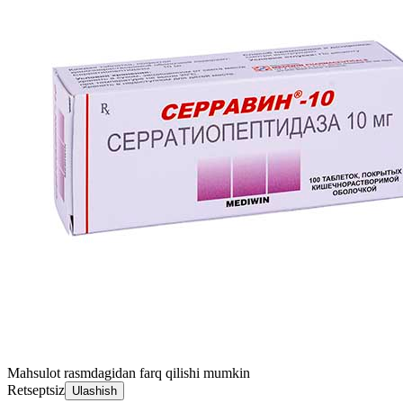
Mahsulot rasmdagidan farq qilishi mumkin
Retseptsiz
Ulashish