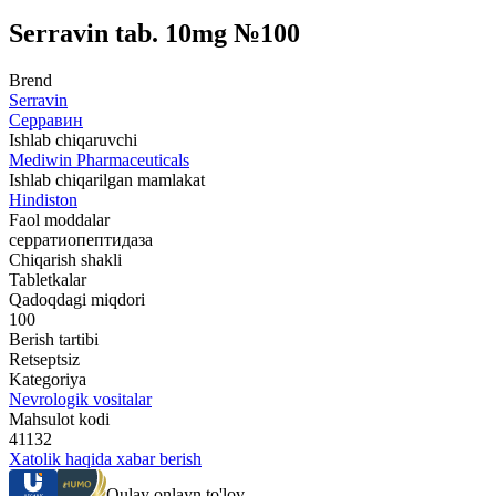
Serravin tab. 10mg №100
Brend
Serravin
Серравин
Ishlab chiqaruvchi
Mediwin Pharmaceuticals
Ishlab chiqarilgan mamlakat
Hindiston
Faol moddalar
серратиопептидаза
Chiqarish shakli
Tabletkalar
Qadoqdagi miqdori
100
Berish tartibi
Retseptsiz
Kategoriya
Nevrologik vositalar
Mahsulot kodi
41132
Xatolik haqida xabar berish
Qulay onlayn to'lov