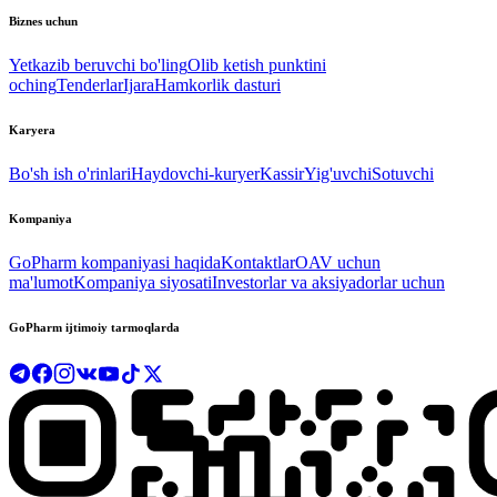
Biznes uchun
Yetkazib beruvchi bo'ling
Olib ketish punktini
oching
Tenderlar
Ijara
Hamkorlik dasturi
Karyera
Bo'sh ish o'rinlari
Haydovchi-kuryer
Kassir
Yig'uvchi
Sotuvchi
Kompaniya
GoPharm kompaniyasi haqida
Kontaktlar
OAV uchun
ma'lumot
Kompaniya siyosati
Investorlar va aksiyadorlar uchun
GoPharm ijtimoiy tarmoqlarda