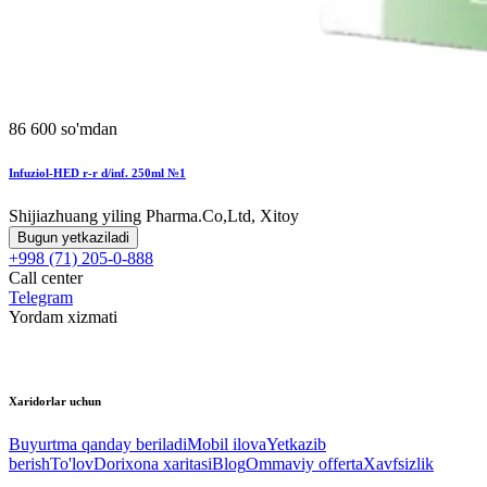
86 600 so'mdan
Infuziol-HED r-r d/inf. 250ml №1
Shijiazhuang yiling Pharma.Co,Ltd, Xitoy
Bugun yetkaziladi
+998 (71) 205-0-888
Call center
Telegram
Yordam xizmati
Xaridorlar uchun
Buyurtma qanday beriladi
Mobil ilova
Yetkazib
berish
To'lov
Dorixona xaritasi
Blog
Ommaviy offerta
Xavfsizlik