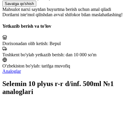
Savatga qo'shish
Mahsulot narxi saytdan buyurtma berish uchun amal qiladi
Dorilarni iste'mol qilishdan avval shifokor bilan maslahatlashing!
Yetkazib berish va to'lov
Dorixonadan olib ketish:
Bepul
Toshkent bo'ylab yetkazib berish:
dan 10 000 so'm
O'zbekiston bo'ylab:
tarifga muvofiq
Analoglar
Selemin 10 plyus r-r d/inf. 500ml №1
analoglari