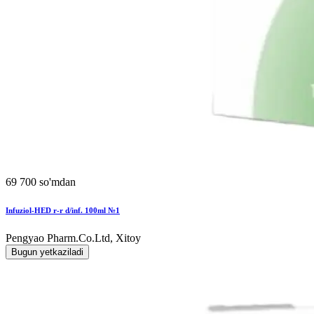
69 700 so'mdan
Infuziol-HED r-r d/inf. 100ml №1
Pengyao Pharm.Co.Ltd, Xitoy
Bugun yetkaziladi