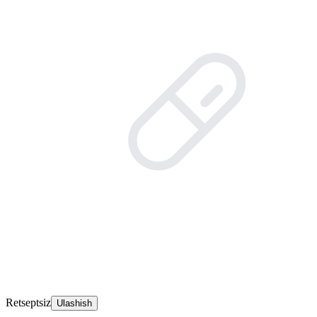
Retseptsiz
Ulashish