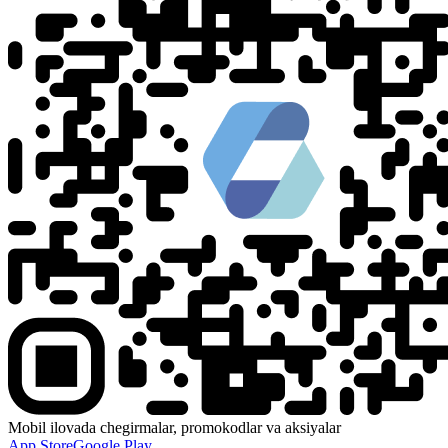
Mobil ilovada chegirmalar, promokodlar va aksiyalar
App Store
Google Play