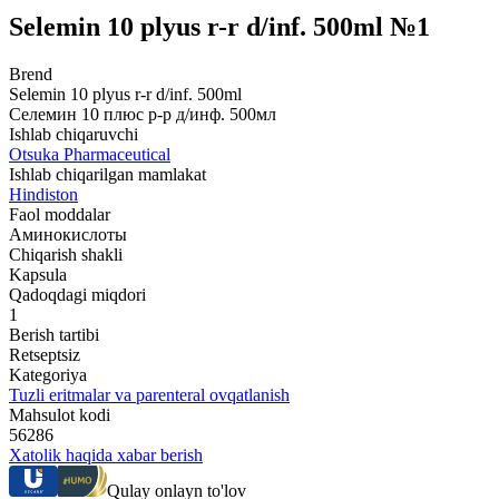
Selemin 10 plyus r-r d/inf. 500ml №1
Brend
Selemin 10 plyus r-r d/inf. 500ml
Селемин 10 плюс р-р д/инф. 500мл
Ishlab chiqaruvchi
Otsuka Pharmaceutical
Ishlab chiqarilgan mamlakat
Hindiston
Faol moddalar
Аминокислоты
Chiqarish shakli
Kapsula
Qadoqdagi miqdori
1
Berish tartibi
Retseptsiz
Kategoriya
Tuzli eritmalar va parenteral ovqatlanish
Mahsulot kodi
56286
Xatolik haqida xabar berish
Qulay onlayn to'lov