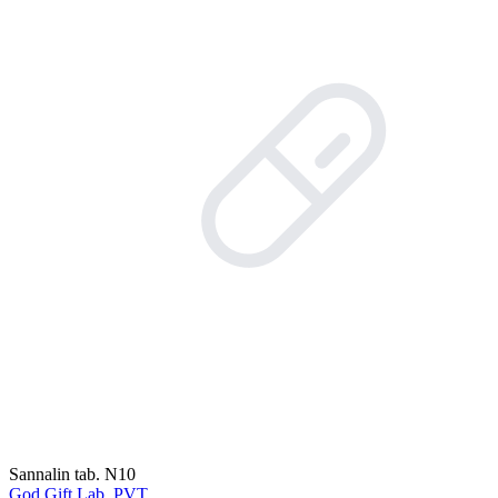
Sannalin tab. N10
God Gift Lab. PVT