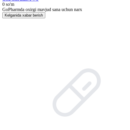
0 so'm
GoPharmda oxirgi mavjud sana uchun narx
Kelganida xabar berish