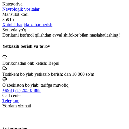
Kategoriya
Nevrologik vositalar
Mahsulot kodi
35915
Xatolik haqida xabar berish
Sotuvda yo'q
Dorilarni iste'mol qilishdan avval shifokor bilan maslahatlashing!
Yetkazib berish va to'lov
Dorixonadan olib ketish:
Bepul
Toshkent bo'ylab yetkazib berish:
dan 10 000 so'm
O'zbekiston bo'ylab:
tarifga muvofiq
+998 (71) 205-0-888
Call center
Telegram
Yordam xizmati
Xaridorlar uchun