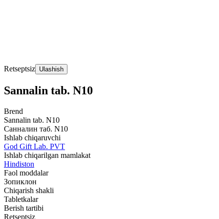
Retseptsiz
Ulashish
Sannalin tab. N10
Brend
Sannalin tab. N10
Санналин таб. N10
Ishlab chiqaruvchi
God Gift Lab. PVT
Ishlab chiqarilgan mamlakat
Hindiston
Faol moddalar
Зопиклон
Chiqarish shakli
Tabletkalar
Berish tartibi
Retseptsiz