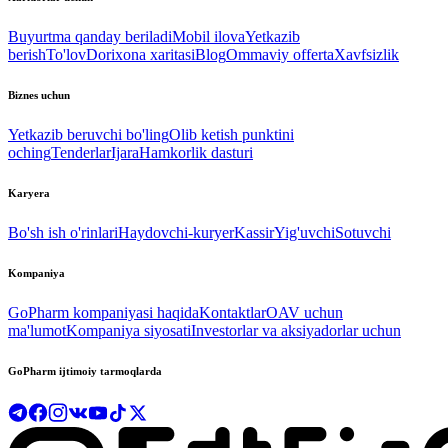
Buyurtma qanday beriladi
Mobil ilova
Yetkazib
berish
To'lov
Dorixona xaritasi
Blog
Ommaviy offerta
Xavfsizlik
Biznes uchun
Yetkazib beruvchi bo'ling
Olib ketish punktini
oching
Tenderlar
Ijara
Hamkorlik dasturi
Karyera
Bo'sh ish o'rinlari
Haydovchi-kuryer
Kassir
Yig'uvchi
Sotuvchi
Kompaniya
GoPharm kompaniyasi haqida
Kontaktlar
OAV uchun
ma'lumot
Kompaniya siyosati
Investorlar va aksiyadorlar uchun
GoPharm ijtimoiy tarmoqlarda