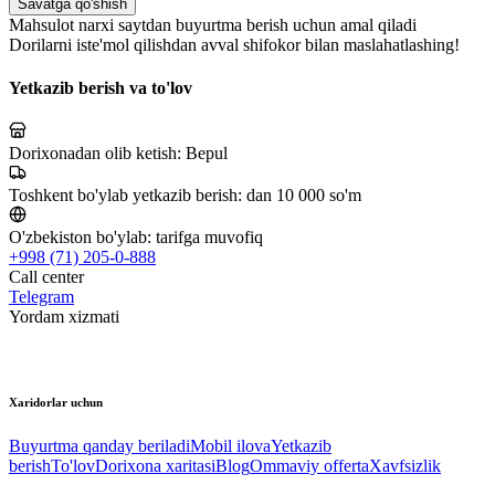
Savatga qo'shish
Mahsulot narxi saytdan buyurtma berish uchun amal qiladi
Dorilarni iste'mol qilishdan avval shifokor bilan maslahatlashing!
Yetkazib berish va to'lov
Dorixonadan olib ketish:
Bepul
Toshkent bo'ylab yetkazib berish:
dan 10 000 so'm
O'zbekiston bo'ylab:
tarifga muvofiq
+998 (71) 205-0-888
Call center
Telegram
Yordam xizmati
Xaridorlar uchun
Buyurtma qanday beriladi
Mobil ilova
Yetkazib
berish
To'lov
Dorixona xaritasi
Blog
Ommaviy offerta
Xavfsizlik