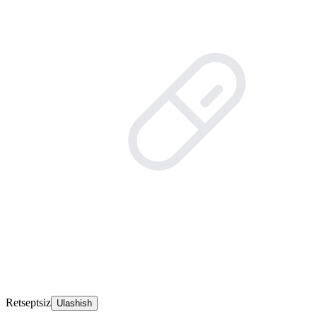
Retseptsiz
Ulashish