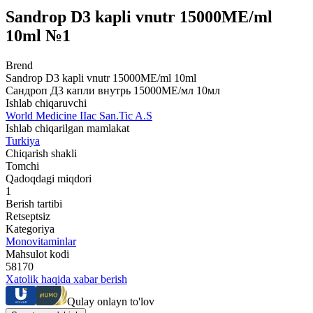
Sandrop D3 kapli vnutr 15000MЕ/ml
10ml №1
Brend
Sandrop D3 kapli vnutr 15000MЕ/ml 10ml
Сандроп Д3 капли внутрь 15000МЕ/мл 10мл
Ishlab chiqaruvchi
World Мedicine IIac San.Tic A.S
Ishlab chiqarilgan mamlakat
Turkiya
Chiqarish shakli
Tomchi
Qadoqdagi miqdori
1
Berish tartibi
Retseptsiz
Kategoriya
Monovitaminlar
Mahsulot kodi
58170
Xatolik haqida xabar berish
Qulay onlayn to'lov