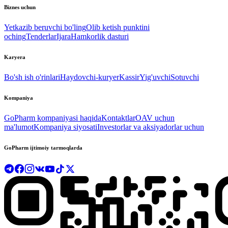
Biznes uchun
Yetkazib beruvchi bo'ling
Olib ketish punktini
oching
Tenderlar
Ijara
Hamkorlik dasturi
Karyera
Bo'sh ish o'rinlari
Haydovchi-kuryer
Kassir
Yig'uvchi
Sotuvchi
Kompaniya
GoPharm kompaniyasi haqida
Kontaktlar
OAV uchun
ma'lumot
Kompaniya siyosati
Investorlar va aksiyadorlar uchun
GoPharm ijtimoiy tarmoqlarda