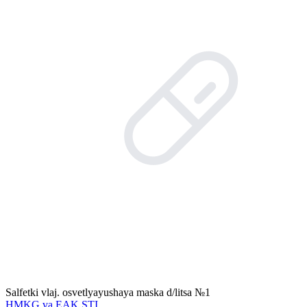
Salfetki vlaj. osvetlyayushaya maska d/litsa №1
HMKG va EAK STI