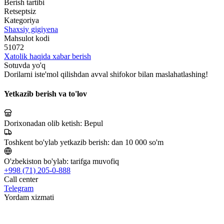
Berish tartibi
Retseptsiz
Kategoriya
Shaxsiy gigiyena
Mahsulot kodi
51072
Xatolik haqida xabar berish
Sotuvda yo'q
Dorilarni iste'mol qilishdan avval shifokor bilan maslahatlashing!
Yetkazib berish va to'lov
Dorixonadan olib ketish:
Bepul
Toshkent bo'ylab yetkazib berish:
dan 10 000 so'm
O'zbekiston bo'ylab:
tarifga muvofiq
+998 (71) 205-0-888
Call center
Telegram
Yordam xizmati