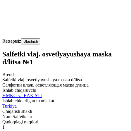
Retseptsiz
Ulashish
Salfetki vlaj. osvetlyayushaya maska
d/litsa №1
Brend
Salfetki vlaj. osvetlyayushaya maska d/litsa
Салфетки влаж. осветляющая маска д/лица
Ishlab chiqaruvchi
HMKG va EAK STI
Ishlab chiqarilgan mamlakat
Turkiya
Chiqarish shakli
Nam Salfetkalar
Qadoqdagi miqdori
1