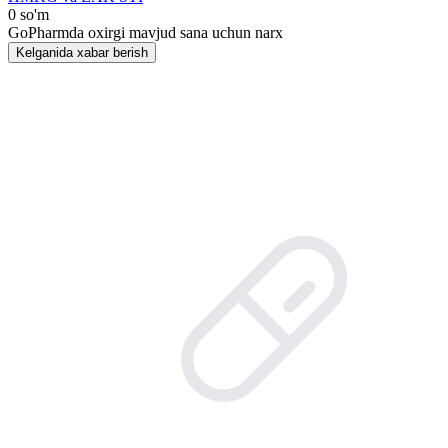
0 so'm
GoPharmda oxirgi mavjud sana uchun narx
Kelganida xabar berish