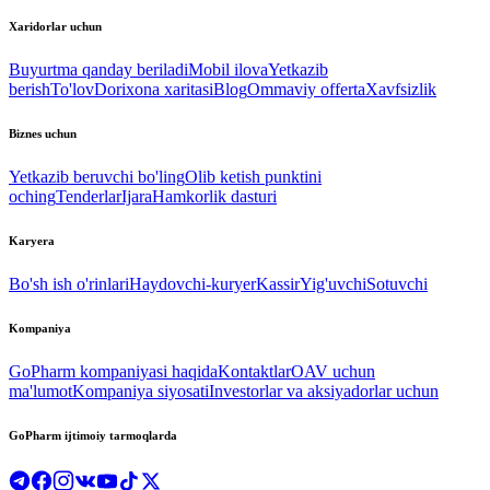
Xaridorlar uchun
Buyurtma qanday beriladi
Mobil ilova
Yetkazib
berish
To'lov
Dorixona xaritasi
Blog
Ommaviy offerta
Xavfsizlik
Biznes uchun
Yetkazib beruvchi bo'ling
Olib ketish punktini
oching
Tenderlar
Ijara
Hamkorlik dasturi
Karyera
Bo'sh ish o'rinlari
Haydovchi-kuryer
Kassir
Yig'uvchi
Sotuvchi
Kompaniya
GoPharm kompaniyasi haqida
Kontaktlar
OAV uchun
ma'lumot
Kompaniya siyosati
Investorlar va aksiyadorlar uchun
GoPharm ijtimoiy tarmoqlarda