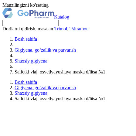
Manzilingizni ko'rsating
Katalog
Dorilarni qidirish, masalan
Trimol
,
Tsitramon
Bosh sahifa
Gigiyena, go‘zallik va parvarish
Shaxsiy gigiyena
Salfetki vlaj. osvetlyayushaya maska d/litsa №1
Bosh sahifa
Gigiyena, go‘zallik va parvarish
Shaxsiy gigiyena
Salfetki vlaj. osvetlyayushaya maska d/litsa №1