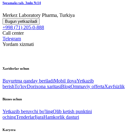
Spramaks tab. 3mln №14
Merkez Laboratory Pharma, Turkiya
Bugun yetkaziladi
+998 (71) 205-0-888
Call center
Telegram
Yordam xizmati
Xaridorlar uchun
Buyurtma qanday beriladi
Mobil ilova
Yetkazib
berish
To'lov
Dorixona xaritasi
Blog
Ommaviy offerta
Xavfsizlik
Biznes uchun
Yetkazib beruvchi bo'ling
Olib ketish punktini
oching
Tenderlar
Ijara
Hamkorlik dasturi
Karyera