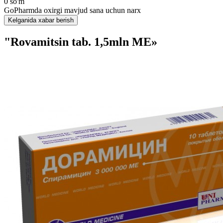
0 so'm
GoPharmda oxirgi mavjud sana uchun narx
Kelganida xabar berish
"Rovamitsin tab. 1,5mln MЕ»