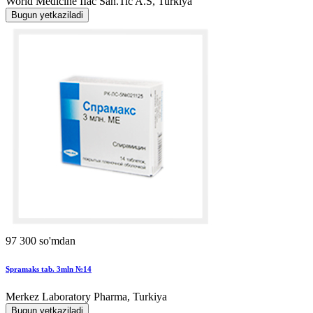
World Мedicine IIac San.Tic A.S, Turkiya
Bugun yetkaziladi
97 300 so'mdan
Spramaks tab. 3mln №14
Merkez Laboratory Pharma, Turkiya
Bugun yetkaziladi