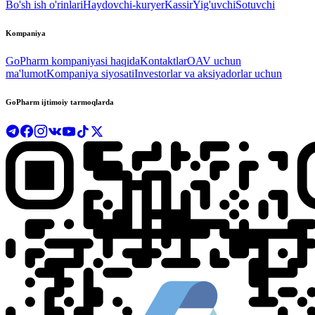
Bo'sh ish o'rinlari
Haydovchi-kuryer
Kassir
Yig'uvchi
Sotuvchi
Kompaniya
GoPharm kompaniyasi haqida
Kontaktlar
OAV uchun
ma'lumot
Kompaniya siyosati
Investorlar va aksiyadorlar uchun
GoPharm ijtimoiy tarmoqlarda