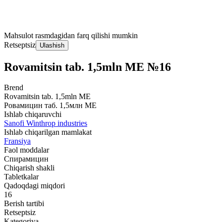
Mahsulot rasmdagidan farq qilishi mumkin
Retseptsiz
Ulashish
Rovamitsin tab. 1,5mln MЕ №16
Brend
Rovamitsin tab. 1,5mln MЕ
Ровамицин таб. 1,5млн МЕ
Ishlab chiqaruvchi
Sanofi Winthrop industries
Ishlab chiqarilgan mamlakat
Fransiya
Faol moddalar
Спирамицин
Chiqarish shakli
Tabletkalar
Qadoqdagi miqdori
16
Berish tartibi
Retseptsiz
Kategoriya