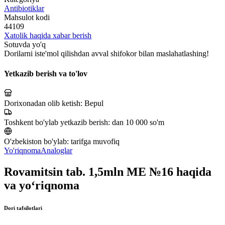
Antibiotiklar
Mahsulot kodi
44109
Xatolik haqida xabar berish
Sotuvda yo'q
Dorilarni iste'mol qilishdan avval shifokor bilan maslahatlashing!
Yetkazib berish va to'lov
Dorixonadan olib ketish:
Bepul
Toshkent bo'ylab yetkazib berish:
dan 10 000 so'm
O'zbekiston bo'ylab:
tarifga muvofiq
Yo'riqnoma
Analoglar
Rovamitsin tab. 1,5mln MЕ №16 haqida
va yo‘riqnoma
Dori tafsilotlari