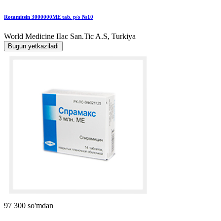
Rotamitsin 3000000MЕ tab. p/o №10
World Мedicine IIac San.Tic A.S, Turkiya
Bugun yetkaziladi
97 300 so'mdan