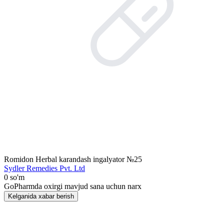
Romidon Herbal karandash ingalyator №25
Sydler Remedies Pvt. Ltd
0 so'm
GoPharmda oxirgi mavjud sana uchun narx
Kelganida xabar berish