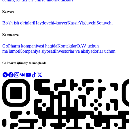
Karyera
Bo'sh ish o'rinlari
Haydovchi-kuryer
Kassir
Yig'uvchi
Sotuvchi
Kompaniya
GoPharm kompaniyasi haqida
Kontaktlar
OAV uchun
ma'lumot
Kompaniya siyosati
Investorlar va aksiyadorlar uchun
GoPharm ijtimoiy tarmoqlarda