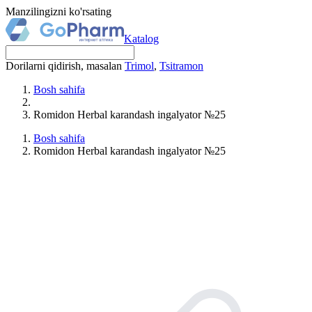
Manzilingizni ko'rsating
Katalog
Dorilarni qidirish, masalan
Trimol
,
Tsitramon
Bosh sahifa
Romidon Herbal karandash ingalyator №25
Bosh sahifa
Romidon Herbal karandash ingalyator №25