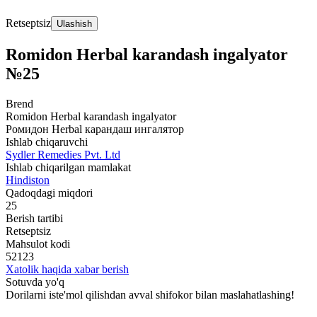
Retseptsiz
Ulashish
Romidon Herbal karandash ingalyator
№25
Brend
Romidon Herbal karandash ingalyator
Ромидон Herbal карандаш ингалятор
Ishlab chiqaruvchi
Sydler Remedies Pvt. Ltd
Ishlab chiqarilgan mamlakat
Hindiston
Qadoqdagi miqdori
25
Berish tartibi
Retseptsiz
Mahsulot kodi
52123
Xatolik haqida xabar berish
Sotuvda yo'q
Dorilarni iste'mol qilishdan avval shifokor bilan maslahatlashing!