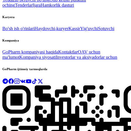
oching
Tenderlar
Ijara
Hamkorlik dasturi
Karyera
Bo'sh ish o'rinlari
Haydovchi-kuryer
Kassir
Yig'uvchi
Sotuvchi
Kompaniya
GoPharm kompaniyasi haqida
Kontaktlar
OAV uchun
ma'lumot
Kompaniya siyosati
Investorlar va aksiyadorlar uchun
GoPharm ijtimoiy tarmoqlarda