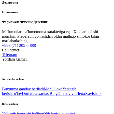
Дозировка
Показания
Фармакологические Действия
Ma'lumotlar ma'lumotnoma xarakteriga ega. Xatolar bo'lishi
mumkin. Preparatni qo'llashdan oldin mutlaqo shifokor bilan
maslahatlashing.
+998 (71) 205-0-888
Call center
Telegram
Yordam xizmati
Xaridorlar uchun
Buyurtma qanday beriladi
Mobil ilova
Yetkazib
berish
To'lov
Dorixona xaritasi
Blog
Ommaviy offerta
Xavfsizlik
Biznes uchun
Yetkazib beruvchi bo'ling
Olib ketish punktini