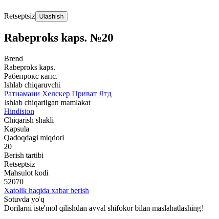
Retseptsiz
Ulashish
Rabeproks kaps. №20
Brend
Rabeproks kaps.
Рабепрокс капс.
Ishlab chiqaruvchi
Ратнамани Хелскер Приват Лтд
Ishlab chiqarilgan mamlakat
Hindiston
Chiqarish shakli
Kapsula
Qadoqdagi miqdori
20
Berish tartibi
Retseptsiz
Mahsulot kodi
52070
Xatolik haqida xabar berish
Sotuvda yo'q
Dorilarni iste'mol qilishdan avval shifokor bilan maslahatlashing!