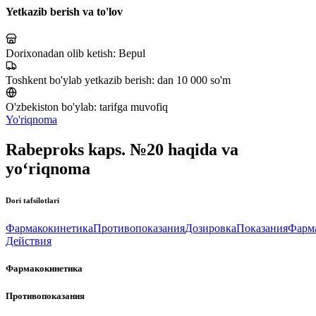
Yetkazib berish va to'lov
Dorixonadan olib ketish:
Bepul
Toshkent bo'ylab yetkazib berish:
dan 10 000 so'm
O'zbekiston bo'ylab:
tarifga muvofiq
Yo'riqnoma
Rabeproks kaps. №20 haqida va
yo‘riqnoma
Dori tafsilotlari
Фармакокинетика
Противопоказания
Дозировка
Показания
Фарм
Действия
Фармакокинетика
Противопоказания