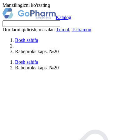
Manzilingizni ko'rsating
Katalog
Dorilarni qidirish, masalan
Trimol
,
Tsitramon
Bosh sahifa
Rabeproks kaps. №20
Bosh sahifa
Rabeproks kaps. №20