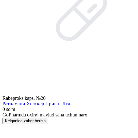
Rabeproks kaps. №20
Ратнамани Хелскер Приват Лтд
0 so'm
GoPharmda oxirgi mavjud sana uchun narx
Kelganida xabar berish