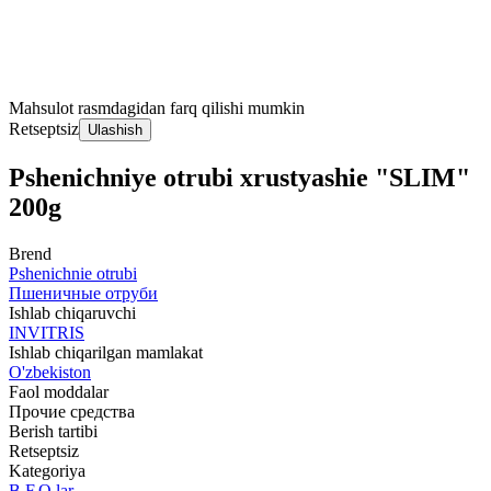
Mahsulot rasmdagidan farq qilishi mumkin
Retseptsiz
Ulashish
Pshenichniye otrubi xrustyashie "SLIM"
200g
Brend
Pshenichnie otrubi
Пшеничные отруби
Ishlab chiqaruvchi
INVITRIS
Ishlab chiqarilgan mamlakat
O'zbekiston
Faol moddalar
Прочие средства
Berish tartibi
Retseptsiz
Kategoriya
B.F.Q.lar