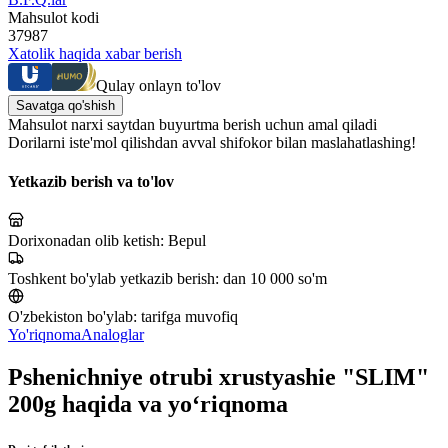
Mahsulot kodi
37987
Xatolik haqida xabar berish
Qulay onlayn to'lov
Savatga qo'shish
Mahsulot narxi saytdan buyurtma berish uchun amal qiladi
Dorilarni iste'mol qilishdan avval shifokor bilan maslahatlashing!
Yetkazib berish va to'lov
Dorixonadan olib ketish:
Bepul
Toshkent bo'ylab yetkazib berish:
dan 10 000 so'm
O'zbekiston bo'ylab:
tarifga muvofiq
Yo'riqnoma
Analoglar
Pshenichniye otrubi xrustyashie "SLIM"
200g haqida va yo‘riqnoma