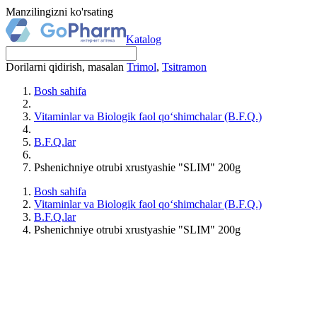
Manzilingizni ko'rsating
Katalog
Dorilarni qidirish, masalan
Trimol
,
Tsitramon
Bosh sahifa
Vitaminlar va Biologik faol qo‘shimchalar (B.F.Q.)
B.F.Q.lar
Pshenichniye otrubi xrustyashie "SLIM" 200g
Bosh sahifa
Vitaminlar va Biologik faol qo‘shimchalar (B.F.Q.)
B.F.Q.lar
Pshenichniye otrubi xrustyashie "SLIM" 200g