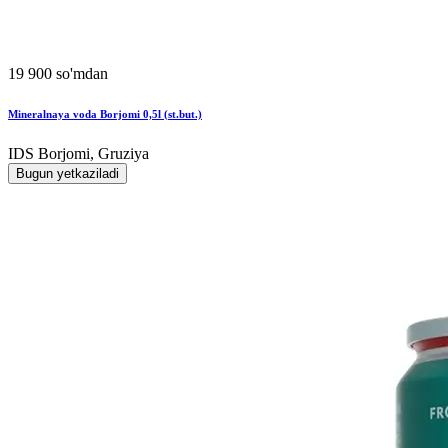
19 900 so'mdan
Mineralnaya voda Borjomi 0,5l (st.but.)
IDS Borjomi, Gruziya
Bugun yetkaziladi