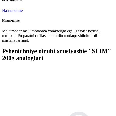
Dori tafsilotlari
Назначение
Назначение
Ma'lumotlar ma'lumotnoma xarakteriga ega. Xatolar bo'lishi
mumkin. Preparatni qo'llashdan oldin mutlaqo shifokor bilan
maslahatlashing.
Pshenichniye otrubi xrustyashie "SLIM"
200g analoglari