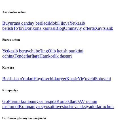
Xaridorlar uchun
Buyurtma qanday beriladi
Mobil ilova
Yetkazib
berish
To'lov
Dorixona xaritasi
Blog
Ommaviy offerta
Xavfsizlik
Biznes uchun
Yetkazib beruvchi bo'ling
Olib ketish punktini
oching
Tenderlar
Ijara
Hamkorlik dasturi
Karyera
Bo'sh ish o'rinlari
Haydovchi-kuryer
Kassir
Yig'uvchi
Sotuvchi
Kompaniya
GoPharm kompaniyasi haqida
Kontaktlar
OAV uchun
ma'lumot
Kompaniya siyosati
Investorlar va aksiyadorlar uchun
GoPharm ijtimoiy tarmoqlarda