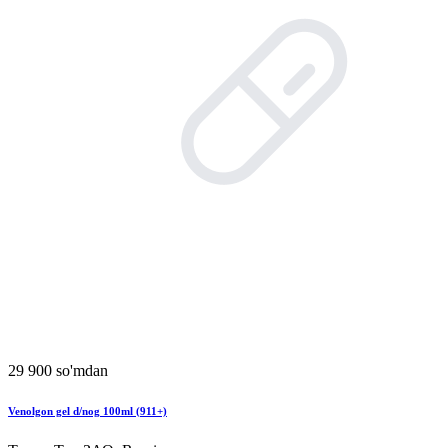
29 900 so'mdan
Venolgon gel d/nog 100ml (911+)