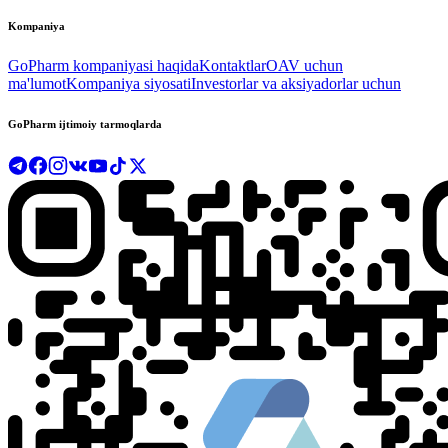
Kompaniya
GoPharm kompaniyasi haqida
Kontaktlar
OAV uchun
ma'lumot
Kompaniya siyosati
Investorlar va aksiyadorlar uchun
GoPharm ijtimoiy tarmoqlarda