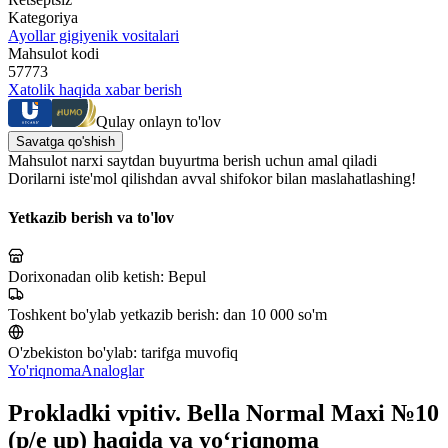
Kategoriya
Ayollar gigiyenik vositalari
Mahsulot kodi
57773
Xatolik haqida xabar berish
Qulay onlayn to'lov
Savatga qo'shish
Mahsulot narxi saytdan buyurtma berish uchun amal qiladi
Dorilarni iste'mol qilishdan avval shifokor bilan maslahatlashing!
Yetkazib berish va to'lov
Dorixonadan olib ketish:
Bepul
Toshkent bo'ylab yetkazib berish:
dan 10 000 so'm
O'zbekiston bo'ylab:
tarifga muvofiq
Yo'riqnoma
Analoglar
Prokladki vpitiv. Bella Normal Maxi №10
(p/e up) haqida va yo‘riqnoma