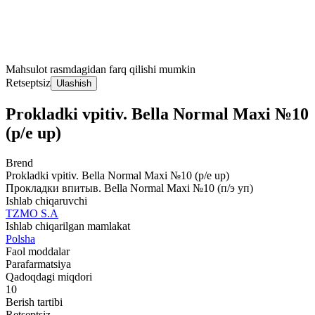
Mahsulot rasmdagidan farq qilishi mumkin
Retseptsiz
Ulashish
Prokladki vpitiv. Bella Normal Maxi №10
(p/e up)
Brend
Prokladki vpitiv. Bella Normal Maxi №10 (p/e up)
Прокладки впитыв. Bella Normal Maxi №10 (п/э уп)
Ishlab chiqaruvchi
TZMO S.A
Ishlab chiqarilgan mamlakat
Polsha
Faol moddalar
Parafarmatsiya
Qadoqdagi miqdori
10
Berish tartibi
Retseptsiz