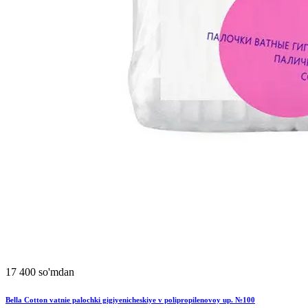
17 400 so'mdan
Bella Cotton vatnie palochki gigiyenicheskiye v polipropilenovoy up. №100