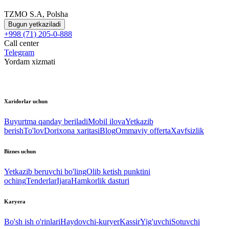
TZMO S.A, Polsha
Bugun yetkaziladi
+998 (71) 205-0-888
Call center
Telegram
Yordam xizmati
Xaridorlar uchun
Buyurtma qanday beriladi
Mobil ilova
Yetkazib
berish
To'lov
Dorixona xaritasi
Blog
Ommaviy offerta
Xavfsizlik
Biznes uchun
Yetkazib beruvchi bo'ling
Olib ketish punktini
oching
Tenderlar
Ijara
Hamkorlik dasturi
Karyera
Bo'sh ish o'rinlari
Haydovchi-kuryer
Kassir
Yig'uvchi
Sotuvchi