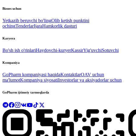
Biznes uchun
Yetkazib beruvchi bo'ling
Olib ketish punktini
oching
Tenderlar
Ijara
Hamkorlik dasturi
Karyera
Bo'sh ish o'rinlari
Haydovchi-kuryer
Kassir
Yig'uvchi
Sotuvchi
Kompaniya
GoPharm kompaniyasi haqida
Kontaktlar
OAV uchun
ma'lumot
Kompaniya siyosati
Investorlar va aksiyadorlar uchun
GoPharm ijtimoiy tarmoqlarda