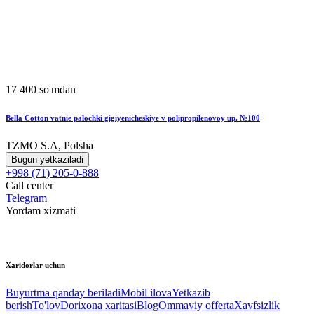
17 400 so'mdan
Bella Cotton vatnie palochki gigiyenicheskiye v polipropilenovoy up. №100
TZMO S.A, Polsha
Bugun yetkaziladi
+998 (71) 205-0-888
Call center
Telegram
Yordam xizmati
Xaridorlar uchun
Buyurtma qanday beriladi
Mobil ilova
Yetkazib
berish
To'lov
Dorixona xaritasi
Blog
Ommaviy offerta
Xavfsizlik