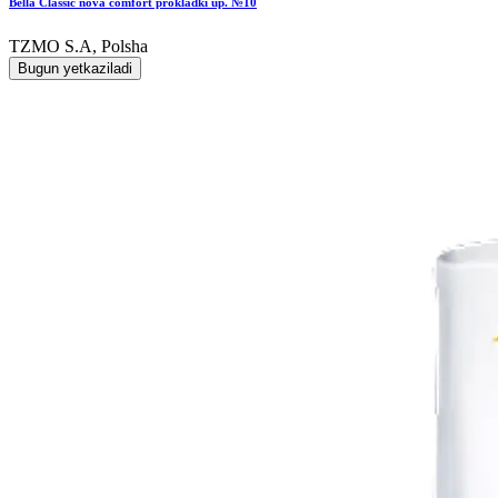
Bella Classic nova comfort prokladki up. №10
TZMO S.A, Polsha
Bugun yetkaziladi