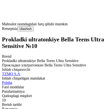
Mahsulot rasmdagidan farq qilishi mumkin
Retseptsiz
Ulashish
Prokladki ultratonkiye Bella Teens Ultra
Sensitive №10
Brend
Prokladki ultratonkiye Bella Teens Ultra Sensitive
Прокладки ультратонкие Bella Teens Ultra Sensitive
Ishlab chiqaruvchi
TZMO S.A
Ishlab chiqarilgan mamlakat
Polsha
Faol moddalar
Parafarmatsiya
Qadoqdagi miqdori
10
Berish tartibi
Retseptsiz