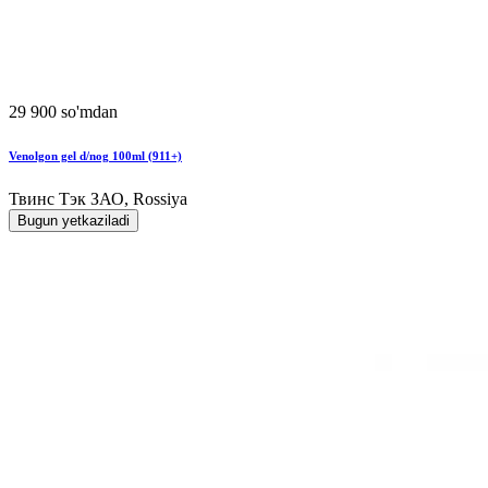
29 900 so'mdan
Venolgon gel d/nog 100ml (911+)
Твинс Тэк ЗАО, Rossiya
Bugun yetkaziladi