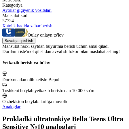
Kategoriya
Ayollar gigiyenik vositalari
Mahsulot kodi
57724
Xatolik haqida xabar berish
Qulay onlayn to'lov
Savatga qo'shish
Mahsulot narxi saytdan buyurtma berish uchun amal qiladi
Dorilarni iste'mol qilishdan avval shifokor bilan maslahatlashing!
Yetkazib berish va to'lov
Dorixonadan olib ketish:
Bepul
Toshkent bo'ylab yetkazib berish:
dan 10 000 so'm
O'zbekiston bo'ylab:
tarifga muvofiq
Analoglar
Prokladki ultratonkiye Bella Teens Ultra
Sensitive №10 analoglari