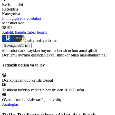
Berish tartibi
Retseptsiz
Kategoriya
Intim gigiyena vositalari
Mahsulot kodi
38192
Xatolik haqida xabar berish
Qulay onlayn to'lov
Savatga qo'shish
Mahsulot narxi saytdan buyurtma berish uchun amal qiladi
Dorilarni iste'mol qilishdan avval shifokor bilan maslahatlashing!
Yetkazib berish va to'lov
Dorixonadan olib ketish:
Bepul
Toshkent bo'ylab yetkazib berish:
dan 10 000 so'm
O'zbekiston bo'ylab:
tarifga muvofiq
Analoglar