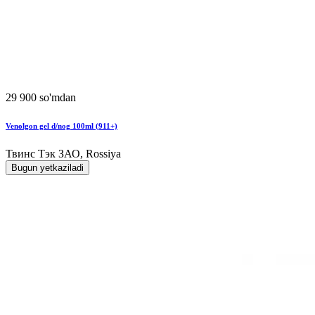
29 900 so'mdan
Venolgon gel d/nog 100ml (911+)
Твинс Тэк ЗАО, Rossiya
Bugun yetkaziladi