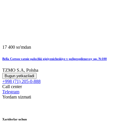
17 400 so'mdan
Bella Cotton vatnie palochki gigiyenicheskiye v polipropilenovoy up. №100
TZMO S.A, Polsha
Bugun yetkaziladi
+998 (71) 205-0-888
Call center
Telegram
Yordam xizmati
Xaridorlar uchun