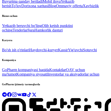
Buyurtma qanday beriladi
Mobil ilova
Yetkazib
berish
To'lov
Dorixona xaritasi
Blog
Ommaviy offerta
Xavfsizlik
Biznes uchun
Yetkazib beruvchi bo'ling
Olib ketish punktini
oching
Tenderlar
Ijara
Hamkorlik dasturi
Karyera
Bo'sh ish o'rinlari
Haydovchi-kuryer
Kassir
Yig'uvchi
Sotuvchi
Kompaniya
GoPharm kompaniyasi haqida
Kontaktlar
OAV uchun
ma'lumot
Kompaniya siyosati
Investorlar va aksiyadorlar uchun
GoPharm ijtimoiy tarmoqlarda