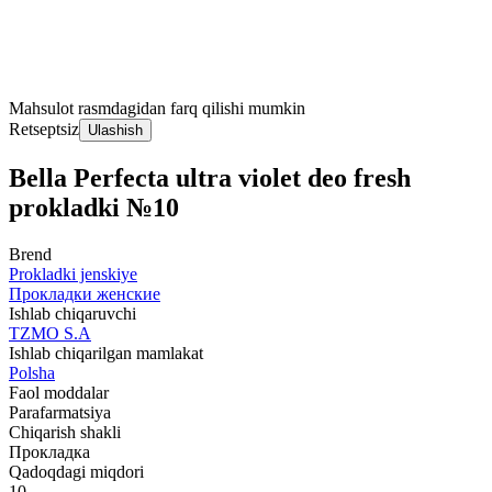
Mahsulot rasmdagidan farq qilishi mumkin
Retseptsiz
Ulashish
Bella Perfecta ultra violet deo fresh
prokladki №10
Brend
Prokladki jenskiye
Прокладки женские
Ishlab chiqaruvchi
TZMO S.A
Ishlab chiqarilgan mamlakat
Polsha
Faol moddalar
Parafarmatsiya
Chiqarish shakli
Прокладка
Qadoqdagi miqdori
10