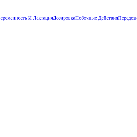
Беременность И Лактация
Дозировка
Побочные Действия
Передоз