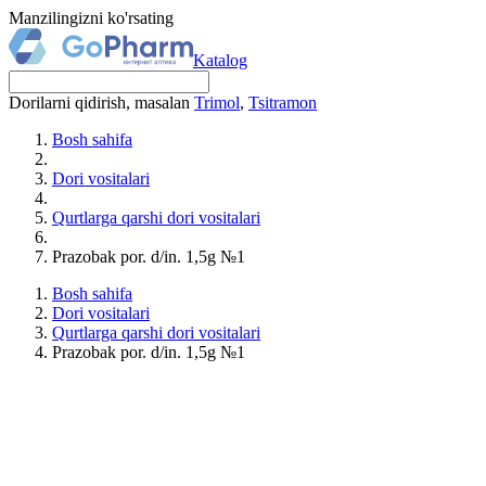
Manzilingizni ko'rsating
Katalog
Dorilarni qidirish, masalan
Trimol
,
Tsitramon
Bosh sahifa
Dori vositalari
Qurtlarga qarshi dori vositalari
Prazobak por. d/in. 1,5g №1
Bosh sahifa
Dori vositalari
Qurtlarga qarshi dori vositalari
Prazobak por. d/in. 1,5g №1