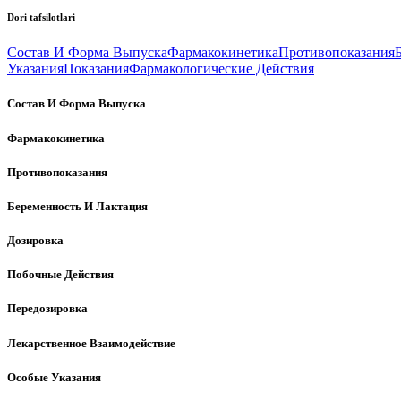
Dori tafsilotlari
Состав И Форма Выпуска
Фармакокинетика
Противопоказания
Указания
Показания
Фармакологические Действия
Состав И Форма Выпуска
Фармакокинетика
Противопоказания
Беременность И Лактация
Дозировка
Побочные Действия
Передозировка
Лекарственное Взаимодействие
Особые Указания