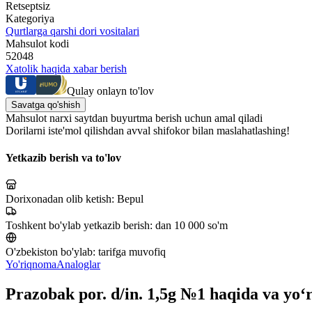
Retseptsiz
Kategoriya
Qurtlarga qarshi dori vositalari
Mahsulot kodi
52048
Xatolik haqida xabar berish
Qulay onlayn to'lov
Savatga qo'shish
Mahsulot narxi saytdan buyurtma berish uchun amal qiladi
Dorilarni iste'mol qilishdan avval shifokor bilan maslahatlashing!
Yetkazib berish va to'lov
Dorixonadan olib ketish:
Bepul
Toshkent bo'ylab yetkazib berish:
dan 10 000 so'm
O'zbekiston bo'ylab:
tarifga muvofiq
Yo'riqnoma
Analoglar
Prazobak por. d/in. 1,5g №1 haqida va yo