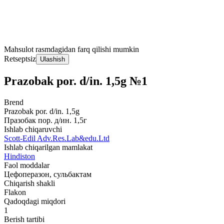
Mahsulot rasmdagidan farq qilishi mumkin
Retseptsiz
Ulashish
Prazobak por. d/in. 1,5g №1
Brend
Prazobak por. d/in. 1,5g
Празобак пор. д/ин. 1,5г
Ishlab chiqaruvchi
Scott-Edil Adv.Res.Lab&edu.Ltd
Ishlab chiqarilgan mamlakat
Hindiston
Faol moddalar
Цефоперазон, сульбактам
Chiqarish shakli
Flakon
Qadoqdagi miqdori
1
Berish tartibi