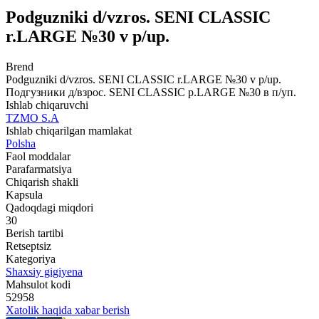
Podguzniki d/vzros. SENI CLASSIC
r.LARGE №30 v p/up.
Brend
Podguzniki d/vzros. SENI CLASSIC r.LARGE №30 v p/up.
Подгузники д/взрос. SENI CLASSIC р.LARGE №30 в п/уп.
Ishlab chiqaruvchi
TZMO S.A
Ishlab chiqarilgan mamlakat
Polsha
Faol moddalar
Parafarmatsiya
Chiqarish shakli
Kapsula
Qadoqdagi miqdori
30
Berish tartibi
Retseptsiz
Kategoriya
Shaxsiy gigiyena
Mahsulot kodi
52958
Xatolik haqida xabar berish