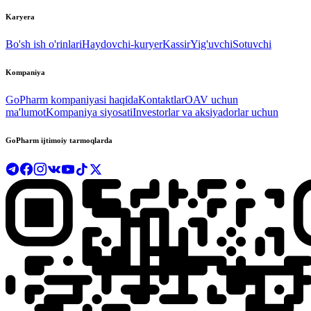
Karyera
Bo'sh ish o'rinlari
Haydovchi-kuryer
Kassir
Yig'uvchi
Sotuvchi
Kompaniya
GoPharm kompaniyasi haqida
Kontaktlar
OAV uchun
ma'lumot
Kompaniya siyosati
Investorlar va aksiyadorlar uchun
GoPharm ijtimoiy tarmoqlarda