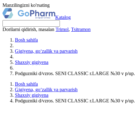
Manzilingizni ko'rsating
Katalog
Dorilarni qidirish, masalan
Trimol
,
Tsitramon
Bosh sahifa
Gigiyena, go‘zallik va parvarish
Shaxsiy gigiyena
Podguzniki d/vzros. SENI CLASSIC r.LARGE №30 v p/up.
Bosh sahifa
Gigiyena, go‘zallik va parvarish
Shaxsiy gigiyena
Podguzniki d/vzros. SENI CLASSIC r.LARGE №30 v p/up.