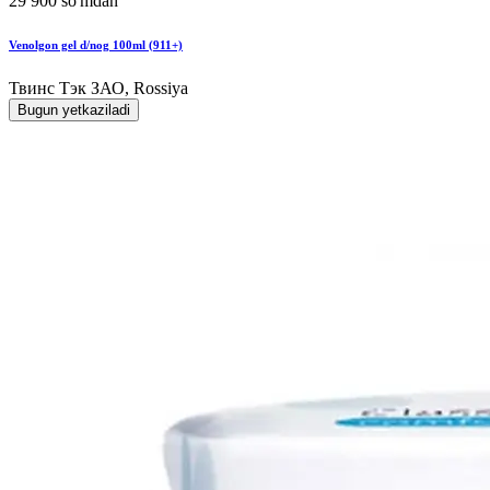
29 900 so'mdan
Venolgon gel d/nog 100ml (911+)
Твинс Тэк ЗАО, Rossiya
Bugun yetkaziladi