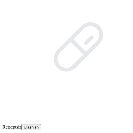
Retseptsiz
Ulashish