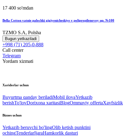
17 400 so'mdan
Bella Cotton vatnie palochki gigiyenicheskiye v polipropilenovoy up. №100
TZMO S.A, Polsha
Bugun yetkaziladi
+998 (71) 205-0-888
Call center
Telegram
Yordam xizmati
Xaridorlar uchun
Buyurtma qanday beriladi
Mobil ilova
Yetkazib
berish
To'lov
Dorixona xaritasi
Blog
Ommaviy offerta
Xavfsizlik
Biznes uchun
Yetkazib beruvchi bo'ling
Olib ketish punktini
oching
Tenderlar
Ijara
Hamkorlik dasturi