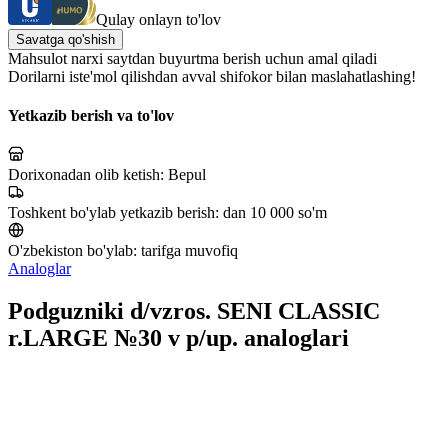
Qulay onlayn to'lov
Savatga qo'shish
Mahsulot narxi saytdan buyurtma berish uchun amal qiladi
Dorilarni iste'mol qilishdan avval shifokor bilan maslahatlashing!
Yetkazib berish va to'lov
Dorixonadan olib ketish:
Bepul
Toshkent bo'ylab yetkazib berish:
dan 10 000 so'm
O'zbekiston bo'ylab:
tarifga muvofiq
Analoglar
Podguzniki d/vzros. SENI CLASSIC
r.LARGE №30 v p/up. analoglari